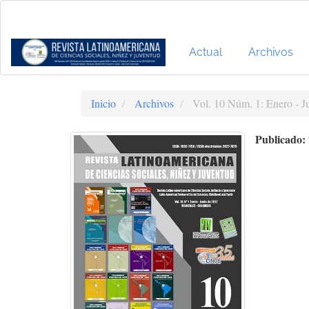
Navegación
principal
Contenido
principal
Actual
Archivos
Barra
lateral
Inicio
Archivos
Vol. 10 Núm. 1: Enero - J
Publicado: