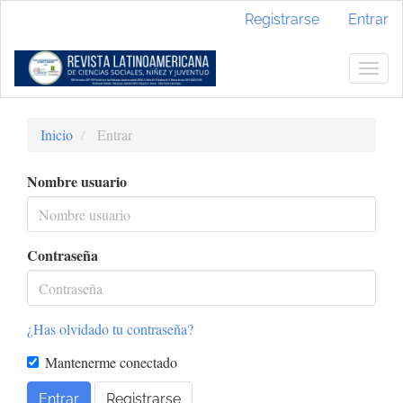
Navegación
Registrarse
Entrar
principal
Contenido
principal
Togg
Barra
navig
lateral
Inicio
Entrar
Nombre usuario
Contraseña
¿Has olvidado tu contraseña?
Mantenerme conectado
Entrar
Registrarse