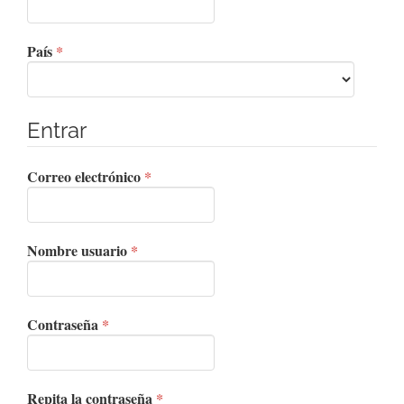
Obligatorio
País
*
Entrar
Obligatorio
Correo electrónico
*
Obligatorio
Nombre usuario
*
Obligatorio
Contraseña
*
Obligatorio
Repita la contraseña
*