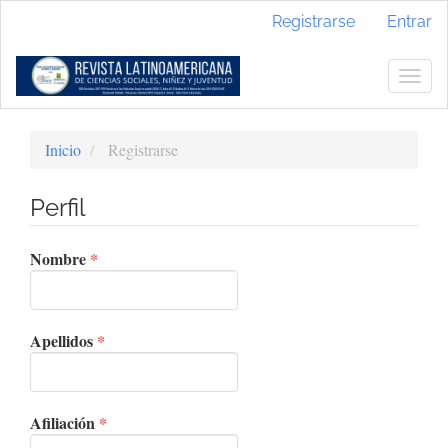
Navegación
Registrarse
Entrar
principal
Contenido
principal
Togg
Barra
navig
lateral
Inicio
Registrarse
Perfil
Obligatorio
Nombre
*
Obligatorio
Apellidos
*
Obligatorio
Afiliación
*