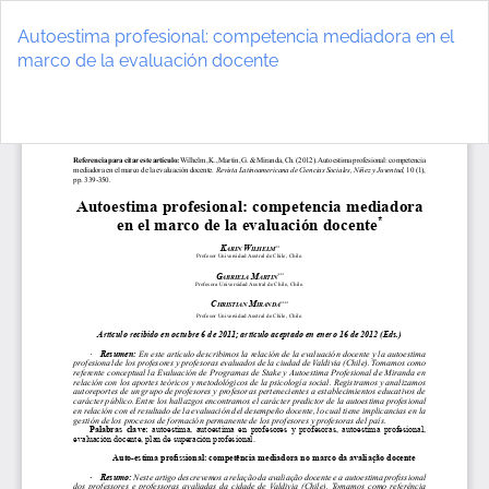
Volver
a
Autoestima profesional: competencia mediadora en el
los
marco de la evaluación docente
detalles
del
De
D
artículo
P