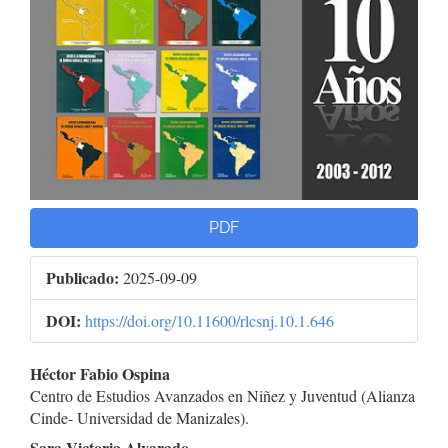
PDF
Publicado:
2025-09-09
DOI:
https://doi.org/10.11600/rlcsnj.10.1.646
Contenido
Héctor Fabio Ospina
Centro de Estudios Avanzados en Niñez y Juventud (Alianza
principal
Cinde- Universidad de Manizales).
Sara Victoria Alvarado