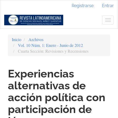
Navegación
Registrarse
Entrar
principal
Contenido
principal
Togg
Barra
navig
lateral
Inicio
Archivos
Vol. 10 Núm. 1: Enero - Junio de 2012
Cuarta Sección: Revisiones y Recensiones
Experiencias
alternativas de
acción política con
participación de