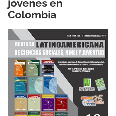
jóvenes en
Colombia
Barra
lateral
del
artículo