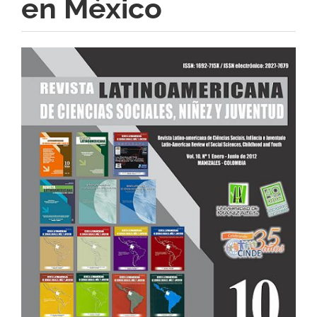
en México
Barra
lateral
del
artículo