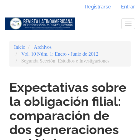
Navegación
Registrarse
Entrar
principal
Contenido
principal
Togg
Barra
navig
lateral
Inicio
Archivos
Vol. 10 Núm. 1: Enero - Junio de 2012
Segunda Sección: Estudios e Investigaciones
Expectativas sobre
la obligación filial:
comparación de
dos generaciones