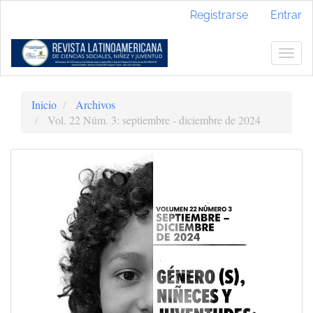
Navegación
Registrarse
Entrar
principal
Contenido
principal
Togg
Barra
navig
lateral
Inicio
Archivos
Vol. 22 Núm. 3: septiembre - diciembre de 2024