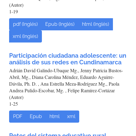
(Autor)
1-19
pdf (Inglés)
Epub (Inglés)
html (Inglés)
xml (Inglés)
Participación ciudadana adolescente: un
análisis de sus redes en Cundinamarca
Adrián David Galindo-Ubaque Mg., Jenny Patricia Bustos-
Abril, Mg., Diana Carolina Méndez, Eduardo Aguirre-
Dávila, Ph. D. , Ana Estrella Meza-Rodríguez Mg., Paola
Andrea Pulido-Escobar, Mg. , Felipe Ramírez-Cortázar
(Autor)
1-25
PDF
Epub
html
xml
Retos del sistema educativo rural