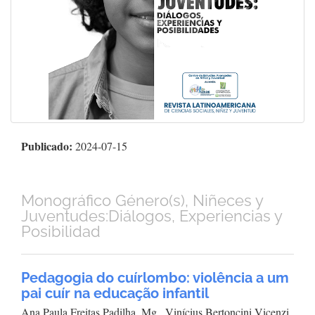
Publicado:
2024-07-15
Monográfico Género(s), Niñeces y
Juventudes:Diálogos, Experiencias y
Posibilidad
Pedagogia do cuírlombo: violência a um
pai cuír na educação infantil
Ana Paula Freitas Padilha, Mg., Vinícius Bertoncini Vicenzi,