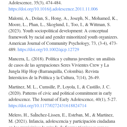
Adolescence, 35(3), 474-484.
https://doi.org/10.1016/j.adolescence.2011.11.006
Malorni, A., Dolan, S., Hong, A., Joseph, N., Mohamed, K.,
Moore, L., Phan, L., Skoglund, I., Too, I., & Wittman, S.
(2023). Youth sociopolitical development: A conceptual
framework by racial and gender minoritized youth organizers.
American Journal of Community Psychology, 73, (3-4), 473-
489.
https://doi.org/10.1002/ajcp.12729
Mancera, L. (2018). Política y culturas juveniles: un análisis
de casos de las agrupaciones Seres Vivientes Crew y La
Jungla Hip Hop (Barranquilla, Colombia). Revista
Intersticios de la Política y la Cultura, 7(14), 26-49.
Martínez, M. L., Cumsille, P., Loyola, I., & Castillo, J. C.
(2020). Patterns of civic and political commitment in early
adolescence. The Journal of Early Adolescence, 40(1), 5-27.
https://doi.org/10.1177/0272431618824714
Melero, H., SaÌnchez-Lissen, E., Esteban, M., & Martínez,
M. (2021). Infancia, adolescencia y participación ciudadana