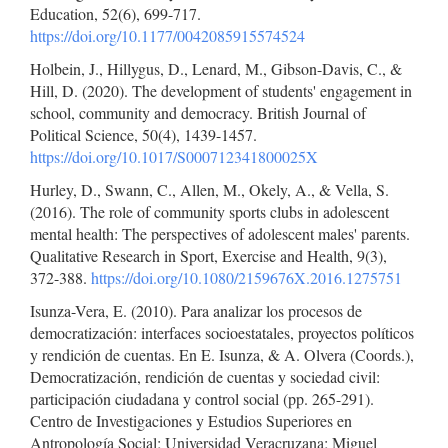
Education, 52(6), 699-717.
https://doi.org/10.1177/0042085915574524
Holbein, J., Hillygus, D., Lenard, M., Gibson-Davis, C., &
Hill, D. (2020). The development of students' engagement in
school, community and democracy. British Journal of
Political Science, 50(4), 1439-1457.
https://doi.org/10.1017/S000712341800025X
Hurley, D., Swann, C., Allen, M., Okely, A., & Vella, S.
(2016). The role of community sports clubs in adolescent
mental health: The perspectives of adolescent males' parents.
Qualitative Research in Sport, Exercise and Health, 9(3),
372-388.
https://doi.org/10.1080/2159676X.2016.1275751
Isunza-Vera, E. (2010). Para analizar los procesos de
democratización: interfaces socioestatales, proyectos políticos
y rendición de cuentas. En E. Isunza, & A. Olvera (Coords.),
Democratización, rendición de cuentas y sociedad civil:
participación ciudadana y control social (pp. 265-291).
Centro de Investigaciones y Estudios Superiores en
Antropología Social; Universidad Veracruzana; Miguel