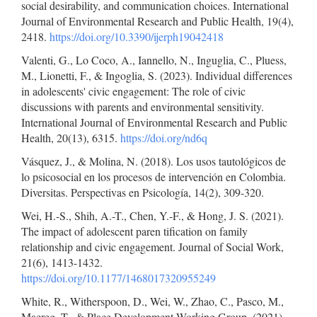
social desirability, and communication choices. International
Journal of Environmental Research and Public Health, 19(4),
2418.
https://doi.org/10.3390/ijerph19042418
Valenti, G., Lo Coco, A., Iannello, N., Inguglia, C., Pluess,
M., Lionetti, F., & Ingoglia, S. (2023). Individual differences
in adolescents' civic engagement: The role of civic
discussions with parents and environmental sensitivity.
International Journal of Environmental Research and Public
Health, 20(13), 6315.
https://doi.org/nd6q
Vásquez, J., & Molina, N. (2018). Los usos tautológicos de
lo psicosocial en los procesos de intervención en Colombia.
Diversitas. Perspectivas en Psicología, 14(2), 309-320.
Wei, H.-S., Shih, A.-T., Chen, Y.-F., & Hong, J. S. (2021).
The impact of adolescent paren tification on family
relationship and civic engagement. Journal of Social Work,
21(6), 1413-1432.
https://doi.org/10.1177/1468017320955249
White, R., Witherspoon, D., Wei, W., Zhao, C., Pasco, M.,
Maereg, T., & Place Development Working Group. (2021).