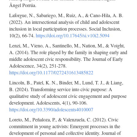
Ãngel Porrúa.
Laforgue, N., Sabariego, M., Ruiz, A., & Cano-Hila, A. B.
(2022). An intersectional analysis of child and adolescent
inclusion in local participation processes. Social Inclusion,
10(2), 66-74.
https://doi.org/10.17645/si.v10i2.5094
Lenzi, M., Vieno, A., Santinello, M., Nation, M., & Voight,
A. (2014). The role played by the family in shaping early and
middle adolescent civic responsibility. The Journal of Early
Adolescence, 34(2), 251-278.
https://doi.org/10.1177/0272431613485822
Lincoln, B., Patel, K. N., Binder, M., Lund, T. J., & Liang,
B. (2024). Transforming service into civic purpose: A
qualitative study of adolescent civic engagement and purpose
development. Adolescents, 4(1), 90-106.
https://doi.org/10.3390/adolescents4010007
Loreto, M., Peñaloza, P., & Valenzuela, C. (2012). Civic
commitment in young activists: Emergent processes in the
development of personal and collective identity. Journal of