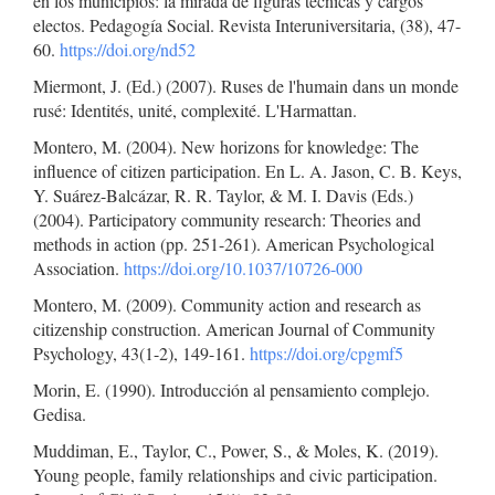
en los municipios: la mirada de figuras técnicas y cargos
electos. Pedagogía Social. Revista Interuniversitaria, (38), 47-
60.
https://doi.org/nd52
Miermont, J. (Ed.) (2007). Ruses de l'humain dans un monde
rusé: Identités, unité, complexité. L'Harmattan.
Montero, M. (2004). New horizons for knowledge: The
influence of citizen participation. En L. A. Jason, C. B. Keys,
Y. Suárez-Balcázar, R. R. Taylor, & M. I. Davis (Eds.)
(2004). Participatory community research: Theories and
methods in action (pp. 251-261). American Psychological
Association.
https://doi.org/10.1037/10726-000
Montero, M. (2009). Community action and research as
citizenship construction. American Journal of Community
Psychology, 43(1-2), 149-161.
https://doi.org/cpgmf5
Morin, E. (1990). Introducción al pensamiento complejo.
Gedisa.
Muddiman, E., Taylor, C., Power, S., & Moles, K. (2019).
Young people, family relationships and civic participation.