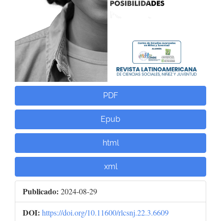
PDF
Epub
html
xml
Publicado:
2024-08-29
DOI:
https://doi.org/10.11600/rlcsnj.22.3.6609