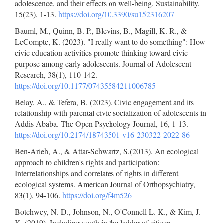
adolescence, and their effects on well-being. Sustainability,
15(23), 1-13.
https://doi.org/10.3390/su152316207
Bauml, M., Quinn, B. P., Blevins, B., Magill, K. R., &
LeCompte, K. (2023). "I really want to do something": How
civic education activities promote thinking toward civic
purpose among early adolescents. Journal of Adolescent
Research, 38(1), 110-142.
https://doi.org/10.1177/07435584211006785
Belay, A., & Tefera, B. (2023). Civic engagement and its
relationship with parental civic socialization of adolescents in
Addis Ababa. The Open Psychology Journal, 16, 1-13.
https://doi.org/10.2174/18743501-v16-230322-2022-86
Ben-Arieh, A., & Attar-Schwartz, S.(2013). An ecological
approach to children's rights and participation:
Interrelationships and correlates of rights in different
ecological systems. American Journal of Orthopsychiatry,
83(1), 94-106.
https://doi.org/f4m526
Botchwey, N. D., Johnson, N., O'Connell L. K., & Kim, J.
K. (2019). Including youth in the ladder of citizen