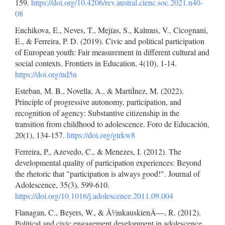
159.
https://doi.org/10.4206/rev.austral.cienc.soc.2021.n40-
08
Enchikova, E., Neves, T., Mejías, S., Kalmus, V., Cicognani,
E., & Ferreira, P. D. (2019). Civic and political participation
of European youth: Fair measurement in different cultural and
social contexts. Frontiers in Education, 4(10), 1-14.
https://doi.org/nd5n
Esteban, M. B., Novella, A., & MartiÌnez, M. (2022).
Principle of progressive autonomy, participation, and
recognition of agency: Substantive citizenship in the
transition from childhood to adolescence. Foro de Educación,
20(1), 134-157.
https://doi.org/gtrkw8
Ferreira, P., Azevedo, C., & Menezes, I. (2012). The
developmental quality of participation experiences: Beyond
the rhetoric that "participation is always good!". Journal of
Adolescence, 35(3), 599-610.
https://doi.org/10.1016/j.adolescence.2011.09.004
Flanagan, C., Beyers, W., & Å½ukauskienÄ—, R. (2012).
Political and civic engagement development in adolescence.