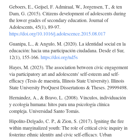
Geboers, E., Geijsel, F. Admiraal, W., Jorgensen, T., & ten
Dam, G. (2015). Citizens development of adolescents during
the lower grades of secondary education. Journal of
Adolescents, 45(1), 89-97.
https://doi.org/10.1016/j.adolescence.2015.08.017
Guanipa, L., & Angulo, M. (2020). La identidad social en la
educación: hacia una participación ciudadana. Desde el Sur,
12(1), 155-166.
https://doi.org/nd5s
Hayes, M. (2023). The association between civic engagement
via participatory art and adolescents' self-esteem and self-
efficacy (Tesis de maestría, Illinois State University). Illinois
State University ProQuest Dissertations & Theses. 29999498.
Hernández, A., & Bravo, L. (2008). Vínculos, individuación
y ecología humana: hitos para una psicología clínica
compleja. Universidad Santo Tomás.
Hipolito-Delgado, C. P., & Zion, S. (2017). Igniting the fire
within marginalized youth: The role of critical civic inquiry in
fostering ethnic identity and civic self-efficacy. Urban