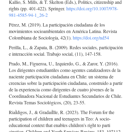
Kallio, S. Mills, & T. Skelton (Eds.), Politics, citizenship and
rights (pp. 401-422). Springer.
https://doi.org/10.1007/978-
981-4585-94-1_26-2
Pérez, M. (2019). La participación ciudadana de los
movimientos socioambientales en América Latina. Revista
Colombiana de Sociología, 42(1).
https://doi.org/nd54
Perilla, L., & Zapata, B. (2009). Redes sociales, participación
e interacción social. Trabajo social, (11), 147-158.
Prado, M., Figueroa, U., Izquierdo, G., & Zaror, Y. (2016).
Los dirigentes estudiantiles como agentes catalizadores de la
naciente participación ciudadana en Chile: un sistema de
creencias sobre la participación ciudadana, construido a partir
de la experiencia como dirigentes de cuatro jóvenes de la
Coordinadora Nacional de Estudiantes Secundarios de Chile.
Revista Temas Sociológicos, (20), 23-55.
RiaÌdigos, J., & GradaiÌlle, R. (2023). The Forum for the
participation of children and teenagers in Teo: A socio-
educational context that enables children's right to parti
cipation. Children and Youth Services Review, 153, 107112.