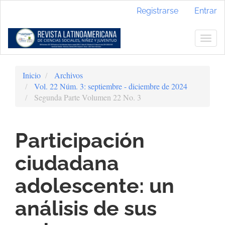
Navegación
Registrarse
Entrar
principal
Contenido
principal
Togg
Barra
navig
lateral
Inicio
Archivos
Vol. 22 Núm. 3: septiembre - diciembre de 2024
Segunda Parte Volumen 22 No. 3
Participación
ciudadana
adolescente: un
análisis de sus