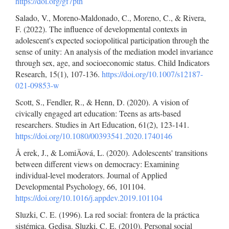
https://doi.org/gf7pth
Salado, V., Moreno-Maldonado, C., Moreno, C., & Rivera,
F. (2022). The influence of developmental contexts in
adolescent's expected sociopolitical participation through the
sense of unity: An analysis of the mediation model invariance
through sex, age, and socioeconomic status. Child Indicators
Research, 15(1), 107-136.
https://doi.org/10.1007/s12187-
021-09853-w
Scott, S., Fendler, R., & Henn, D. (2020). A vision of
civically engaged art education: Teens as arts-based
researchers. Studies in Art Education, 61(2), 123-141.
https://doi.org/10.1080/00393541.2020.1740146
Å erek, J., & LomiÄová, L. (2020). Adolescents' transitions
between different views on democracy: Examining
individual-level moderators. Journal of Applied
Developmental Psychology, 66, 101104.
https://doi.org/10.1016/j.appdev.2019.101104
Sluzki, C. E. (1996). La red social: frontera de la práctica
sistémica. Gedisa. Sluzki, C. E. (2010). Personal social