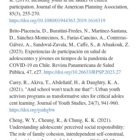
participation. Journal of the American Planning Association,
85(3), 255-270.
https://doi.org/10.1080/01944363.2019.1616319
Brito-Placencia, D., Burattini-Fredes, N., Martínez-Santana,
D., Sánchez-Montecinos, S., Farías-Cancino, A., Contreras-
Gálvez, A., Sandoval-Zavala, M., Caffe, S., & Abaakouk, Z.
(2023). Experiencias de participación en salud de
adolescentes y jóvenes en tiempos de la pandemia de
COVID-19 en Chile. Revista Panamericana de Salud
Pública, 47, e27.
https://doi.org/10.26633/RPSP.2023.27
Carey, R., Akiva, T., Abdellatif, H., & Daughtry, K. A.
(2021). "And school won't teach me that!": Urban youth
activism programs as transformative sites for critical adoles
cent learning. Journal of Youth Studies, 24(7), 941-960.
https://doi.org/gmhgbw
Cheng, W. Y., Cheung, R., & Chung, K. K. (2021).
Understanding adolescents' perceived social responsibility:
The role of family cohesion, interdependent self-construal,