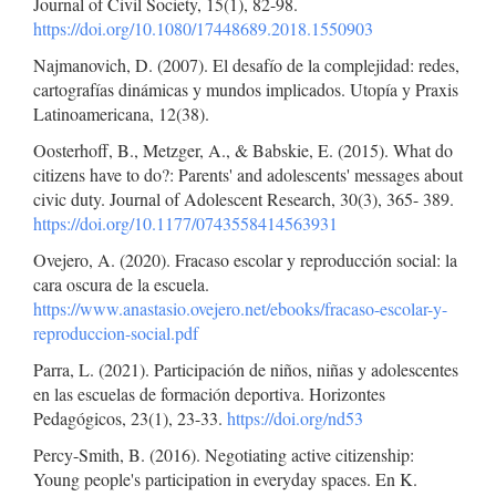
Journal of Civil Society, 15(1), 82-98.
https://doi.org/10.1080/17448689.2018.1550903
Najmanovich, D. (2007). El desafío de la complejidad: redes,
cartografías dinámicas y mundos implicados. Utopía y Praxis
Latinoamericana, 12(38).
Oosterhoff, B., Metzger, A., & Babskie, E. (2015). What do
citizens have to do?: Parents' and adolescents' messages about
civic duty. Journal of Adolescent Research, 30(3), 365- 389.
https://doi.org/10.1177/0743558414563931
Ovejero, A. (2020). Fracaso escolar y reproducción social: la
cara oscura de la escuela.
https://www.anastasio.ovejero.net/ebooks/fracaso-escolar-y-
reproduccion-social.pdf
Parra, L. (2021). Participación de niños, niñas y adolescentes
en las escuelas de formación deportiva. Horizontes
Pedagógicos, 23(1), 23-33.
https://doi.org/nd53
Percy-Smith, B. (2016). Negotiating active citizenship:
Young people's participation in everyday spaces. En K.