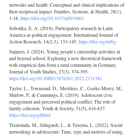
networks and health: Conceptual and clinical implications of
their reciprocal impact. Families, Systems, & Health, 28(1),
1-18.
https://doi.org/10.1037/a0019061
Sobottka, E. A. (2018). Participatory research in Latin
America as political engagement. International Journal of
Action Research, 14(2-3), 133-145.
https://doi.org/nd6g
Suppers, J. (2024). Young people's citizenship activities at
and beyond school: Exploring a new theoretical framework
with empirical data from a rural community in Germany.
Journal of Youth Studies, 27(3), 374-395.
https://doi.org/10.1080/13676261.2022.2131381
Taylor, L., Townsend, D., Merrilees, C., Goeke-Morey, M.,
Shirlow, P., & Cummings, E. (2019). Adolescent civic
engagement and perceived political conflict: The role of
family cohesion. Youth & Society, 51(5), 616-637.
https://doi.org/gd8fnd
Tremolada, M., Silingardi, L., & Taverna, L. (2022). Social
networking in adolescents: Time, type and motives of using,