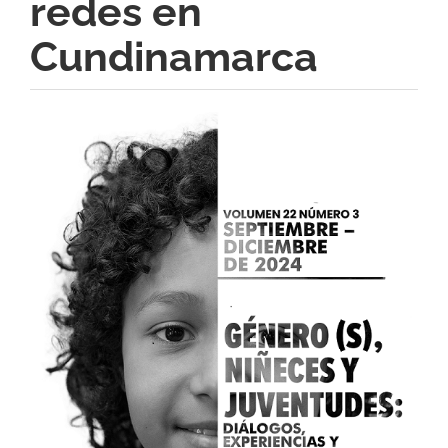
redes en
Cundinamarca
Barra
lateral
del
artículo