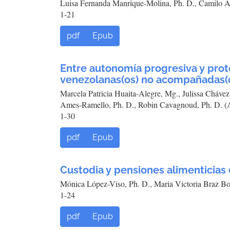
Luisa Fernanda Manrique-Molina, Ph. D., Camilo A
1-21
pdf
Epub
Entre autonomía progresiva y prot
venezolanas(os) no acompañadas(
Marcela Patricia Huaita-Alegre, Mg., Julissa Cháve
Ames-Ramello, Ph. D., Robin Cavagnoud, Ph. D. (
1-30
pdf
Epub
Custodia y pensiones alimenticias 
Mónica López-Viso, Ph. D., Maria Victoria Braz Bo
1-24
pdf
Epub