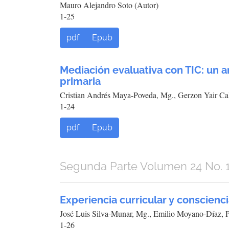
Mauro Alejandro Soto (Autor)
1-25
pdf
Epub
Mediación evaluativa con TIC: un a
primaria
Cristian Andrés Maya-Poveda, Mg., Gerzon Yair Cal
1-24
pdf
Epub
Segunda Parte Volumen 24 No. 
Experiencia curricular y conscienci
José Luis Silva-Munar, Mg., Emilio Moyano-Díaz, P
1-26