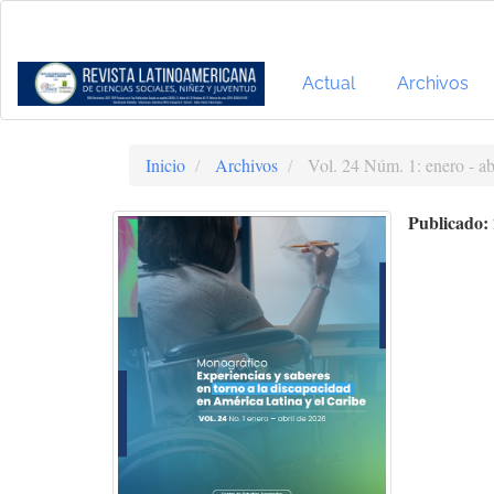
Navegación
principal
Contenido
principal
Actual
Archivos
Barra
lateral
Inicio
Archivos
Vol. 24 Núm. 1: enero - ab
Publicado: