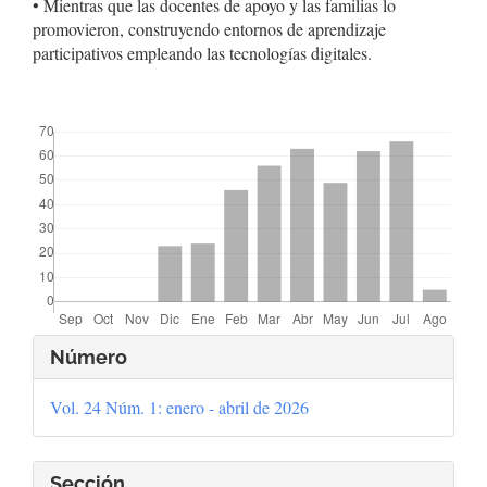
• Mientras que las docentes de apoyo y las familias lo
promovieron, construyendo entornos de aprendizaje
participativos empleando las tecnologías digitales.
##plugins.themes.bootstrap3.displayStats.downloads##
Detalles
Número
del
Vol. 24 Núm. 1: enero - abril de 2026
artículo
Sección