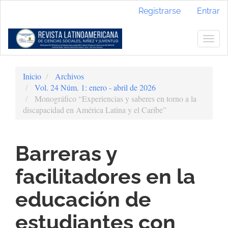
Navegación
Registrarse
Entrar
principal
Contenido
principal
Togg
Barra
navig
lateral
Inicio
Archivos
Vol. 24 Núm. 1: enero - abril de 2026
Monográfico “Experiencias y saberes en torno a la
discapacidad en América Latina y el Caribe”
Barreras y
facilitadores en la
educación de
estudiantes con