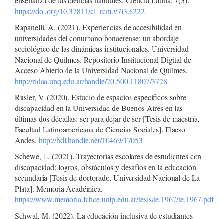
enseñanza de las ciencias naturales. Ciencia Latina, 7(3).
https://doi.org/10.37811/cl_rcm.v7i3.6222
Rapanelli, A. (2021). Experiencias de accesibilidad en
universidades del conurbano bonaerense: un abordaje
sociológico de las dinámicas institucionales. Universidad
Nacional de Quilmes. Repositorio Institucional Digital de
Acceso Abierto de la Universidad Nacional de Quilmes.
http://ridaa.unq.edu.ar/handle/20.500.11807/3728
Rusler, V. (2020). Estudio de espacios específicos sobre
discapacidad en la Universidad de Buenos Aires en las
últimas dos décadas: ser para dejar de ser [Tesis de maestría,
Facultad Latinoamericana de Ciencias Sociales]. Flacso
Andes.
http://hdl.handle.net/10469/17053
Schewe, L. (2021). Trayectorias escolares de estudiantes con
discapacidad: logros, obstáculos y desafíos en la educación
secundaria [Tesis de doctorado, Universidad Nacional de La
Plata]. Memoria Académica.
https://www.memoria.fahce.unlp.edu.ar/tesis/te.1967/te.1967.pdf
Schwal, M. (2022). La educación inclusiva de estudiantes