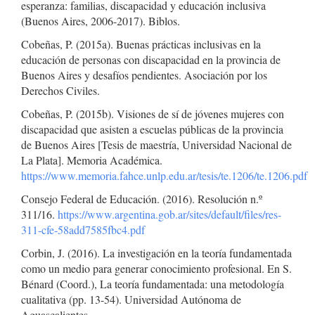
esperanza: familias, discapacidad y educación inclusiva
(Buenos Aires, 2006-2017). Biblos.
Cobeñas, P. (2015a). Buenas prácticas inclusivas en la
educación de personas con discapacidad en la provincia de
Buenos Aires y desafíos pendientes. Asociación por los
Derechos Civiles.
Cobeñas, P. (2015b). Visiones de sí de jóvenes mujeres con
discapacidad que asisten a escuelas públicas de la provincia
de Buenos Aires [Tesis de maestría, Universidad Nacional de
La Plata]. Memoria Académica.
https://www.memoria.fahce.unlp.edu.ar/tesis/te.1206/te.1206.pdf
Consejo Federal de Educación. (2016). Resolución n.º
311/16.
https://www.argentina.gob.ar/sites/default/files/res-
311-cfe-58add7585fbc4.pdf
Corbin, J. (2016). La investigación en la teoría fundamentada
como un medio para generar conocimiento profesional. En S.
Bénard (Coord.), La teoría fundamentada: una metodología
cualitativa (pp. 13-54). Universidad Autónoma de
Aguascalientes.