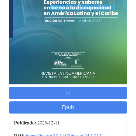
pdf
Epub
Publicado:
2025-12-11
DOI:
https://doi.org/10.11600/rlcsnj.24.1.7134