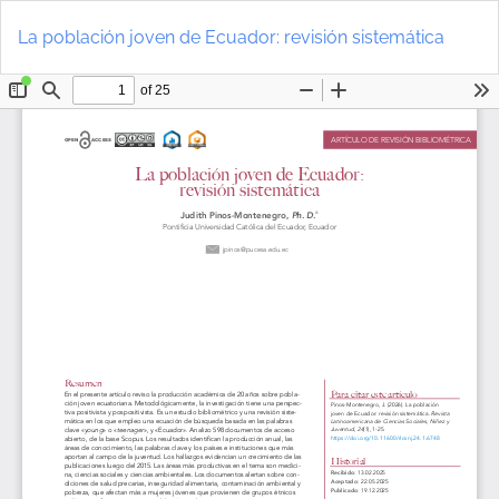
Volver
De
a
D
La población joven de Ecuador: revisión sistemática
los
P
detalles
del
artículo