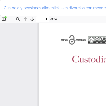
Volver
a
Custodia y pensiones alimenticias en divorcios con menore
los
detalles
del
artículo