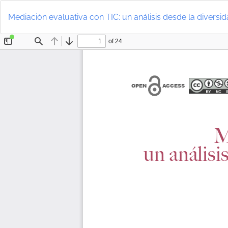
Volver
a
Mediación evaluativa con TIC: un análisis desde la diversi
los
detalles
del
artículo