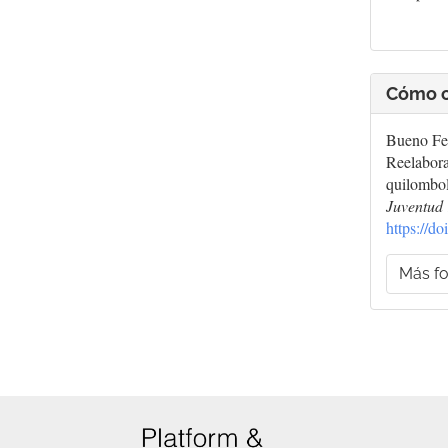
Cómo c
Bueno Fer
Reelabora
quilombo
Juventud
https://d
Más fo