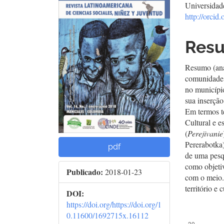
Universidade
lateral
prin
http://orci
del
del
Res
artículo
artí
Resumo (anal
comunidade 
no municípi
sua inserção
Em termos te
Cultural e 
(
Perejivanie
Pererabotka
pdf
de uma pesqu
como objetiv
Publicado:
2018-01-23
com o meio. 
território e
DOI:
https://doi.org/https://doi.org/1
0.11600/1692715x.16112
##plugins.t