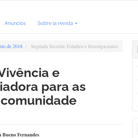
Anuncios
Sobre la revista
unio de 2018
Segunda Sección: Estudios e Investigaciones
Vivência e
iadora para as
a comunidade
E
enido
a Bueno Fernandes