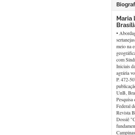
Biograf
Maria 
Brasíli
• Abordag
sertaneja
meio na e
geográfic
com Síndr
Iniciais 
agrária v
P. 472-50
publicaçã
UnB, Bras
Pesquisa 
Federal d
Revista B
Dossiê "G
fundamen
Campinas