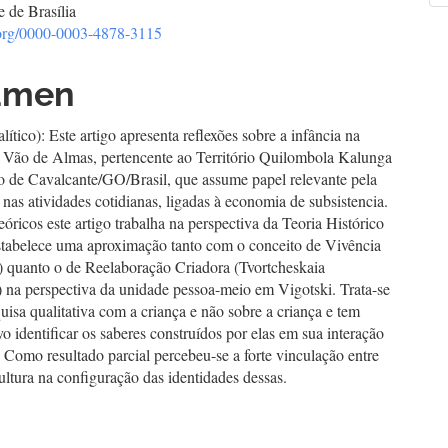
 de Brasília
a
cipal
d.org/0000-0003-4878-3115
umen
culo
ítico): Este artigo apresenta reflexões sobre a infância na
Vão de Almas, pertencente ao Território Quilombola Kalunga
o de Cavalcante/GO/Brasil, que assume papel relevante pela
 nas atividades cotidianas, ligadas à economia de subsistencia.
óricos este artigo trabalha na perspectiva da Teoria Histórico
estabelece uma aproximação tanto com o conceito de Vivência
) quanto o de Reelaboração Criadora (Tvortcheskaia
) na perspectiva da unidade pessoa-meio em Vigotski. Trata-se
isa qualitativa com a criança e não sobre a criança e tem
o identificar os saberes construídos por elas em sua interação
Como resultado parcial percebeu-se a forte vinculação entre
 cultura na configuração das identidades dessas.
hemes.bootstrap3.displayStats.downloads##