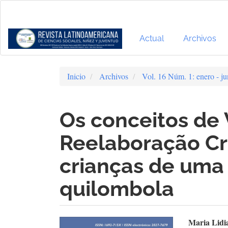
Navegación
principal
Contenido
principal
Actual
Archivos
Barra
lateral
Inicio
Archivos
Vol. 16 Núm. 1: enero - j
Os conceitos de 
Reelaboração Cr
crianças de um
quilombola
Barra
Cont
Maria Lidi