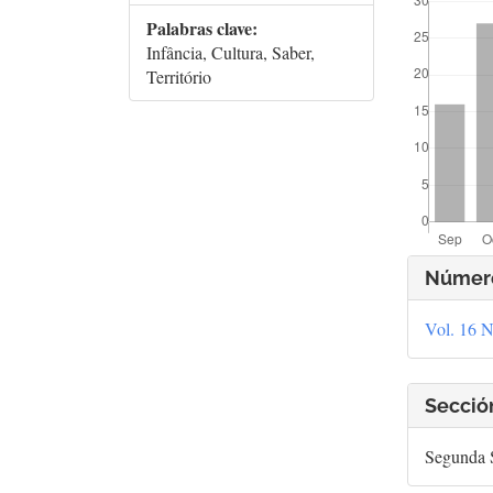
Palabras clave:
Infância, Cultura, Saber,
Território
Deta
Númer
del
Vol. 16 N
artí
Secció
Segunda S