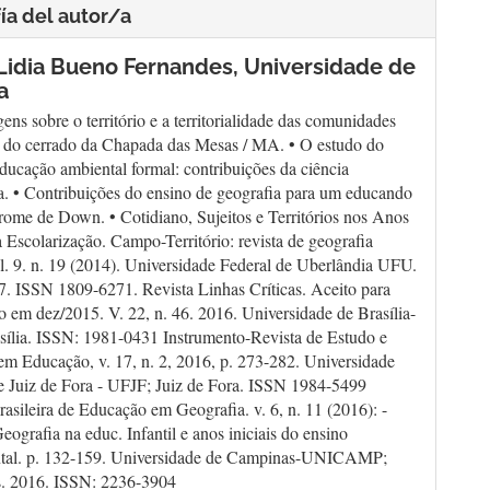
ía del autor/a
Lidia Bueno Fernandes,
Universidade de
a
ens sobre o território e a territorialidade das comunidades
s do cerrado da Chapada das Mesas / MA. • O estudo do
ducação ambiental formal: contribuições da ciência
a. • Contribuições do ensino de geografia para um educando
ome de Down. • Cotidiano, Sujeitos e Territórios nos Anos
da Escolarização. Campo-Território: revista de geografia
ol. 9. n. 19 (2014). Universidade Federal de Uberlândia UFU.
7. ISSN 1809-6271. Revista Linhas Críticas. Aceito para
o em dez/2015. V. 22, n. 46. 2016. Universidade de Brasília-
ília. ISSN: 1981-0431 Instrumento-Revista de Estudo e
em Educação, v. 17, n. 2, 2016, p. 273-282. Universidade
e Juiz de Fora - UFJF; Juiz de Fora. ISSN 1984-5499
rasileira de Educação em Geografia. v. 6, n. 11 (2016): -
eografia na educ. Infantil e anos iniciais do ensino
tal. p. 132-159. Universidade de Campinas-UNICAMP;
. 2016. ISSN: 2236-3904