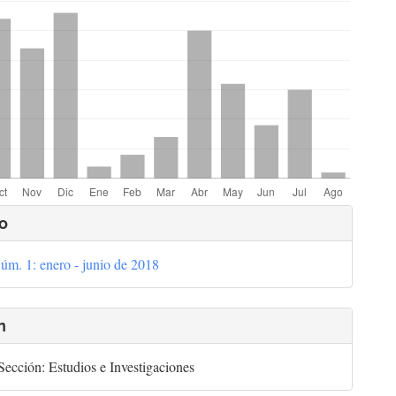
lles
o
úm. 1: enero - junio de 2018
culo
n
ección: Estudios e Investigaciones