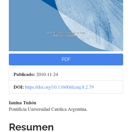
PDF
Publicado:
2010-11-24
DOI:
https://doi.org/10.11600/rlcsnj.8.2.79
Contenido
Ianina Tuñón
Pontificia Universidad Católica Argentina.
principal
del
Resumen