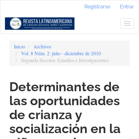
Navegación
Registrarse
Entrar
principal
Contenido
principal
Togg
Barra
navig
lateral
Inicio
Archivos
Vol. 8 Núm. 2: julio - diciembre de 2010
Segunda Sección: Estudios e Investigaciones
Determinantes de
las oportunidades
de crianza y
socialización en la