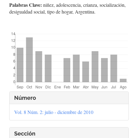
Palabras Clave:
niñez, adolescencia, crianza, socialización,
desigualdad social, tipo de hogar, Argentina.
##plugins.themes.bootstrap3.displayStats.downloads##
Detalles
Número
del
Vol. 8 Núm. 2: julio - diciembre de 2010
artículo
Sección