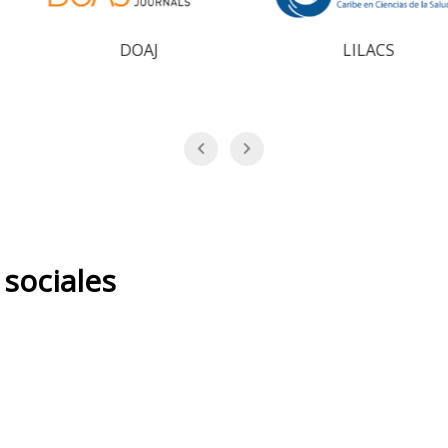
AJ
LILACS
Di
sociales