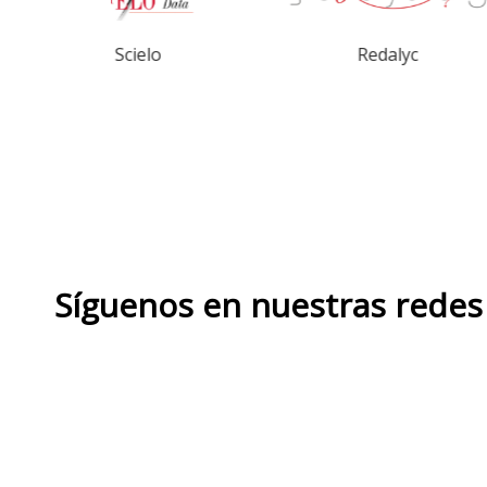
o
Redalyc
DO
Síguenos en nuestras redes 