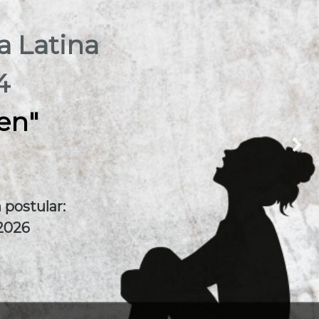
a Latina
4
en"
 postular:
2026