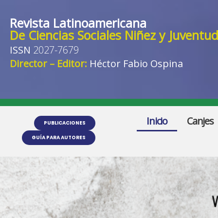
Revista Latinoamericana
De Ciencias Sociales Niñez y Juventu
ISSN
2027-7679
Director – Editor:
Héctor Fabio Ospina
Inicio
Canjes
PUBLICACIONES
GUÍA PARA AUTORES