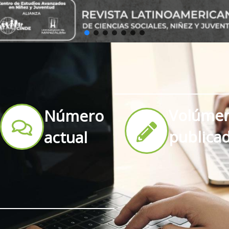
Volúme
Número
publica
actual