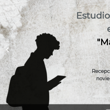
Estudio
"M
Recepci
novie