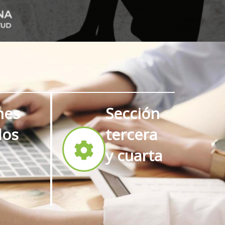
nes
Sección
dos
tercera
y cuarta