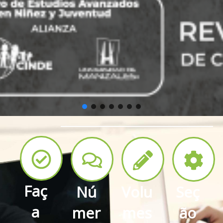
Faç
Nú
Volu
Seç
a
mer
mes
ão