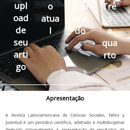
upl
o
pub
Trê
oad
atua
lica
s
de
l
do
e
seu
qua
arti
rto
go
Apresentação
A Revista Latinoamericana de Ciencias Sociales, Niñez y
Juventud é um periódico científico, arbitrado e multidisciplinar
dedicado principalmente à apresentação de resultados de