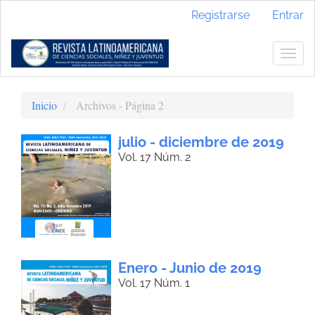
Navegación
Registrarse
Entrar
principal
Contenido
principal
Togg
Barra
navig
lateral
Inicio
Archivos - Página 2
julio - diciembre de 2019
Vol. 17 Núm. 2
Enero - Junio de 2019
Vol. 17 Núm. 1