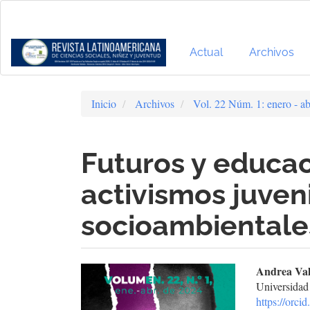
Navegación
principal
Contenido
principal
Actual
Archivos
Barra
lateral
Inicio
Archivos
Vol. 22 Núm. 1: enero - ab
Futuros y educac
activismos juven
socioambientale
Barra
Cont
Andrea Val
Universidad
lateral
prin
https://orc