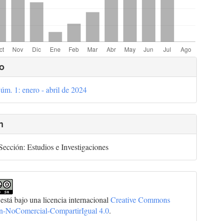
lles
o
úm. 1: enero - abril de 2024
culo
n
ección: Estudios e Investigaciones
 está bajo una licencia internacional
Creative Commons
ón-NoComercial-CompartirIgual 4.0
.