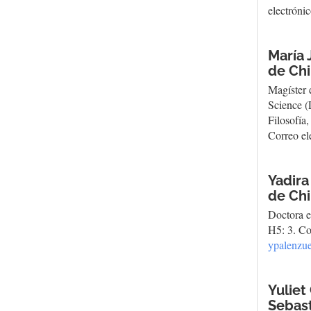
electróni
María 
de Chi
Magíster 
Science (
Filosofía
Correo el
Yadira
de Chi
Doctora e
H5: 3. Co
ypalenzue
Yuliet
Sebast