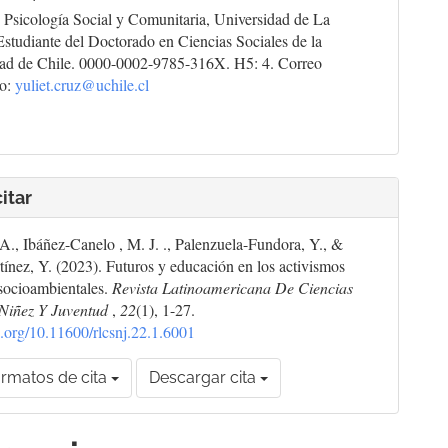
 Psicología Social y Comunitaria, Universidad de La
studiante del Doctorado en Ciencias Sociales de la
dad de Chile. 0000-0002-9785-316X. H5: 4. Correo
co:
yuliet.cruz@uchile.cl
itar
 A., Ibáñez-Canelo , M. J. ., Palenzuela-Fundora, Y., &
ínez, Y. (2023). Futuros y educación en los activismos
 socioambientales.
Revista Latinoamericana De Ciencias
 Niñez Y Juventud
,
22
(1), 1-27.
oi.org/10.11600/rlcsnj.22.1.6001
rmatos de cita
Descargar cita