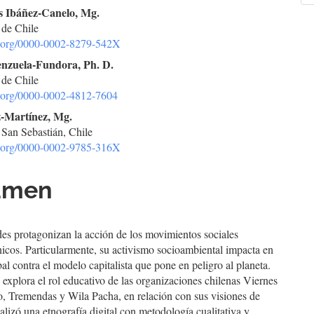
s Ibáñez-Canelo, Mg.
a
 de Chile
culo
id.org/0000-0002-8279-542X
enzuela-Fundora, Ph. D.
 de Chile
id.org/0000-0002-4812-7604
z-Martínez, Mg.
 San Sebastián, Chile
id.org/0000-0002-9785-316X
umen
es protagonizan la acción de los movimientos sociales
icos. Particularmente, su activismo socioambiental impacta en
bal contra el modelo capitalista que pone en peligro al planeta.
o explora el rol educativo de las organizaciones chilenas Viernes
o, Tremendas y Wila Pacha, en relación con sus visiones de
ealizó una etnografía digital con metodología cualitativa y