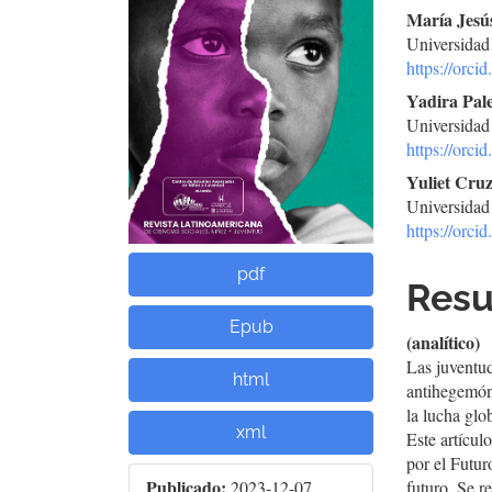
del
del
María Jesú
Universidad
artículo
artí
https://orc
Yadira Pal
Universidad
https://orc
Yuliet Cru
Universidad
https://orc
pdf
Res
Epub
(analítico)
Las juventud
html
antihegemón
la lucha glo
xml
Este artícul
por el Futur
Publicado:
2023-12-07
futuro. Se r