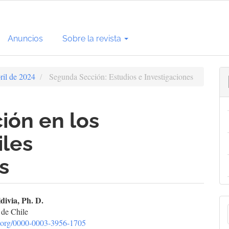
Anuncios
Sobre la revista
ril de 2024
Segunda Sección: Estudios e Investigaciones
ión en los
iles
s
enido
divia, Ph. D.
E
 de Chile
cipal
id.org/0000-0003-3956-1705