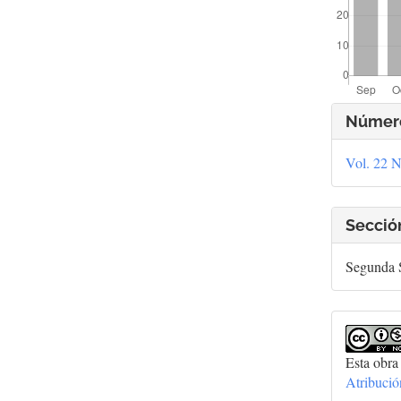
Deta
Númer
del
Vol. 22 N
artí
Secció
Segunda S
Esta obra
Atribuci