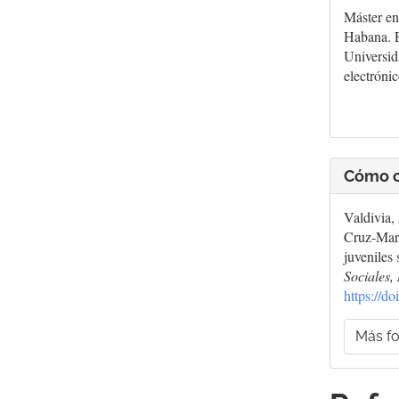
Máster en
Habana. E
Universi
electróni
Cómo c
Valdivia,
Cruz-Mart
juveniles
Sociales,
https://d
Más fo