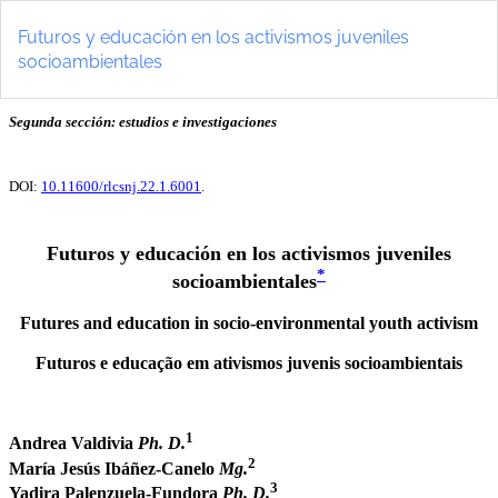
Volver
a
Futuros y educación en los activismos juveniles
los
socioambientales
detalles
del
artículo