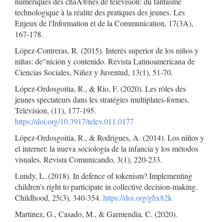
numériques des chaÃ®nes de télévision: du fantasme
technologique à la réalité des pratiques des jeunes. Les
Enjeux de l'Information et de la Communication, 17(3A),
167-178.
López-Contreras, R. (2015). Interés superior de los niños y
niñas: de"nición y contenido. Revista Latinoamericana de
Ciencias Sociales, Niñez y Juventud, 13(1), 51-70.
López-Ordosgoitia, R., & Rio, F. (2020). Les rôles des
jeunes spectateurs dans les stratégies multiplates-formes.
Télévision, (11), 177-195.
https://doi.org/10.3917/telev.011.0177
López-Ordosgoitia, R., & Rodrigues, A. (2014). Los niños y
el internet: la nueva sociología de la infancia y los métodos
visuales. Revista Comunicando, 3(1), 220-233.
Lundy, L. (2018). In defence of tokenism? Implementing
children's right to participate in collective decision-making.
Childhood, 25(3), 340-354.
https://doi.org/ghx82k
Martínez, G., Casado, M., & Garmendia, C. (2020).