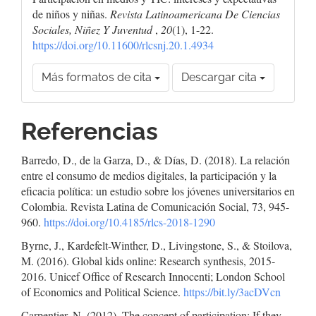
de niños y niñas.
Revista Latinoamericana De Ciencias
Sociales, Niñez Y Juventud
,
20
(1), 1-22.
https://doi.org/10.11600/rlcsnj.20.1.4934
Más formatos de cita
Descargar cita
Referencias
Barredo, D., de la Garza, D., & Días, D. (2018). La relación
entre el consumo de medios digitales, la participación y la
eficacia política: un estudio sobre los jóvenes universitarios en
Colombia. Revista Latina de Comunicación Social, 73, 945-
960.
https://doi.org/10.4185/rlcs-2018-1290
Byrne, J., Kardefelt-Winther, D., Livingstone, S., & Stoilova,
M. (2016). Global kids online: Research synthesis, 2015-
2016. Unicef Office of Research Innocenti; London School
of Economics and Political Science.
https://bit.ly/3acDVcn
Carpentier, N. (2012). The concept of participation: If they