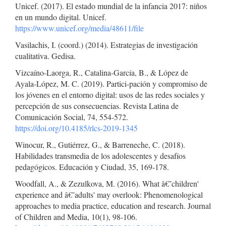
Unicef. (2017). El estado mundial de la infancia 2017: niños
en un mundo digital. Unicef.
https://www.unicef.org/media/48611/file
Vasilachis, I. (coord.) (2014). Estrategias de investigación
cualitativa. Gedisa.
Vizcaíno-Laorga, R., Catalina-García, B., & López de
Ayala-López, M. C. (2019). Partici-pación y compromiso de
los jóvenes en el entorno digital: usos de las redes sociales y
percepción de sus consecuencias. Revista Latina de
Comunicación Social, 74, 554-572.
https://doi.org/10.4185/rlcs-2019-1345
Winocur, R., Gutiérrez, G., & Barreneche, C. (2018).
Habilidades transmedia de los adolescentes y desafíos
pedagógicos. Educación y Ciudad, 35, 169-178.
Woodfall, A., & Zezulkova, M. (2016). What â€˜children'
experience and â€˜adults' may overlook: Phenomenological
approaches to media practice, education and research. Journal
of Children and Media, 10(1), 98-106.