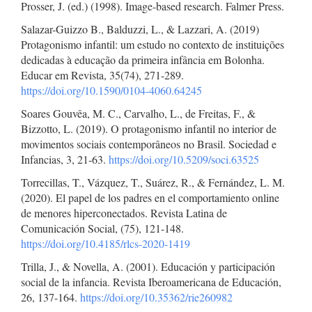
Prosser, J. (ed.) (1998). Image-based research. Falmer Press.
Salazar-Guizzo B., Balduzzi, L., & Lazzari, A. (2019)
Protagonismo infantil: um estudo no contexto de instituições
dedicadas à educação da primeira infância em Bolonha.
Educar em Revista, 35(74), 271-289.
https://doi.org/10.1590/0104-4060.64245
Soares Gouvêa, M. C., Carvalho, L., de Freitas, F., &
Bizzotto, L. (2019). O protagonismo infantil no interior de
movimentos sociais contemporâneos no Brasil. Sociedad e
Infancias, 3, 21-63.
https://doi.org/10.5209/soci.63525
Torrecillas, T., Vázquez, T., Suárez, R., & Fernández, L. M.
(2020). El papel de los padres en el comportamiento online
de menores hiperconectados. Revista Latina de
Comunicación Social, (75), 121-148.
https://doi.org/10.4185/rlcs-2020-1419
Trilla, J., & Novella, A. (2001). Educación y participación
social de la infancia. Revista Iberoamericana de Educación,
26, 137-164.
https://doi.org/10.35362/rie260982