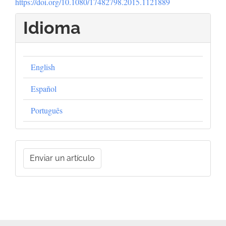
https://doi.org/10.1080/17482798.2015.1121889
Idioma
English
Español
Português
Enviar
Enviar un artículo
un
artículo