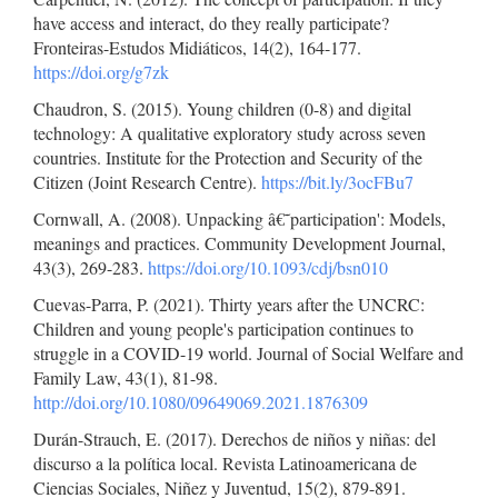
have access and interact, do they really participate?
Fronteiras-Estudos Midiáticos, 14(2), 164-177.
https://doi.org/g7zk
Chaudron, S. (2015). Young children (0-8) and digital
technology: A qualitative exploratory study across seven
countries. Institute for the Protection and Security of the
Citizen (Joint Research Centre).
https://bit.ly/3ocFBu7
Cornwall, A. (2008). Unpacking â€˜participation': Models,
meanings and practices. Community Development Journal,
43(3), 269-283.
https://doi.org/10.1093/cdj/bsn010
Cuevas-Parra, P. (2021). Thirty years after the UNCRC:
Children and young people's participation continues to
struggle in a COVID-19 world. Journal of Social Welfare and
Family Law, 43(1), 81-98.
http://doi.org/10.1080/09649069.2021.1876309
Durán-Strauch, E. (2017). Derechos de niños y niñas: del
discurso a la política local. Revista Latinoamericana de
Ciencias Sociales, Niñez y Juventud, 15(2), 879-891.