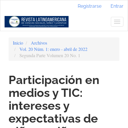
Navegación
Registrarse
Entrar
principal
Contenido
principal
Togg
Barra
navig
lateral
Inicio
Archivos
Vol. 20 Núm. 1: enero - abril de 2022
Segunda Parte Volumen 20 No. 1
Participación en
medios y TIC:
intereses y
expectativas de