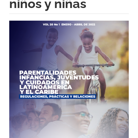
niños y niñas
Barra
lateral
del
artículo