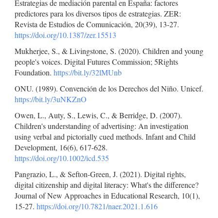
Estrategias de mediación parental en España: factores
predictores para los diversos tipos de estrategias. ZER:
Revista de Estudios de Comunicación, 20(39), 13-27.
https://doi.org/10.1387/zer.15513
Mukherjee, S., & Livingstone, S. (2020). Children and young
people's voices. Digital Futures Commission; 5Rights
Foundation.
https://bit.ly/32lMUnb
ONU. (1989). Convención de los Derechos del Niño. Unicef.
https://bit.ly/3uNKZnO
Owen, L., Auty, S., Lewis, C., & Berridge, D. (2007).
Children's understanding of advertising: An investigation
using verbal and pictorially cued methods. Infant and Child
Development, 16(6), 617-628.
https://doi.org/10.1002/icd.535
Pangrazio, L., & Sefton-Green, J. (2021). Digital rights,
digital citizenship and digital literacy: What's the difference?
Journal of New Approaches in Educational Research, 10(1),
15-27.
https://doi.org/10.7821/naer.2021.1.616