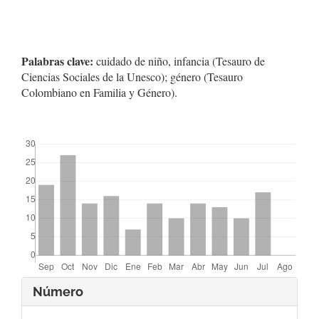
Palabras clave:
cuidado de niño, infancia (Tesauro de
Ciencias Sociales de la Unesco); género (Tesauro
Colombiano en Familia y Género).
##plugins.themes.bootstrap3.displayStats.downloads##
Detalles
Número
del