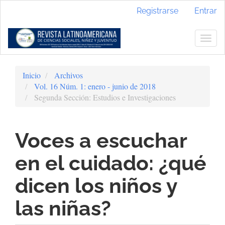
Navegación
Registrarse
Entrar
principal
Contenido
principal
Togg
Barra
navig
lateral
Inicio
Archivos
Vol. 16 Núm. 1: enero - junio de 2018
Segunda Sección: Estudios e Investigaciones
Voces a escuchar
en el cuidado: ¿qué
dicen los niños y
las niñas?