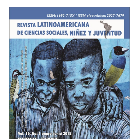
Barra
lateral
del
artículo