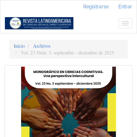
Navegación
Registrarse
Entrar
principal
Contenido
principal
Togg
Barra
navig
lateral
Inicio
Archivos
Vol. 23 Núm. 3: septiembre - diciembre de 2025