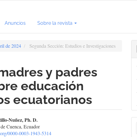
Anuncios
Sobre la revista
ril de 2024
Segunda Sección: Estudios e Investigaciones
 madres y padres
bre educación
os ecuatorianos
enido
tillo-Nuñez, Ph. D.
E
 de Cuenca, Ecuador
cipal
id.org/0000-0003-1943-5314