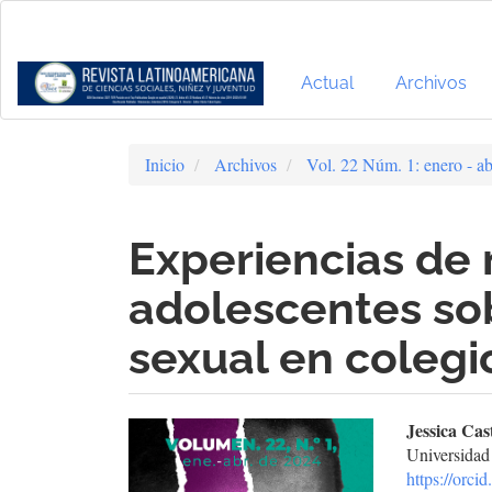
Navegación
principal
Contenido
principal
Actual
Archivos
Barra
lateral
Inicio
Archivos
Vol. 22 Núm. 1: enero - ab
Experiencias de
adolescentes so
sexual en colegi
Barra
Cont
Jessica Cas
Universidad
lateral
prin
https://orc