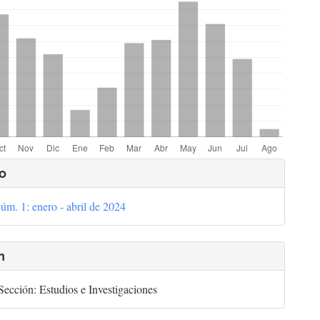
lles
o
úm. 1: enero - abril de 2024
culo
n
ección: Estudios e Investigaciones