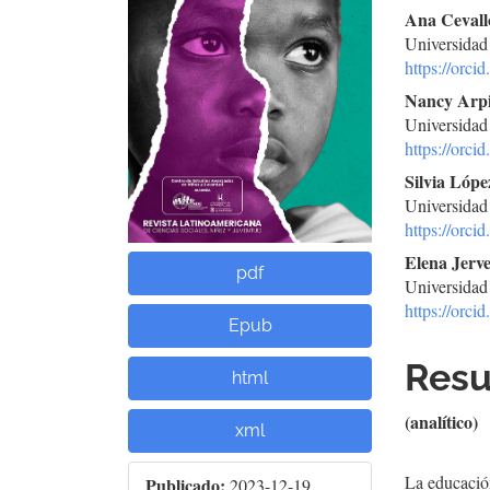
del
del
Ana Cevall
Universidad
artículo
artí
https://orc
Nancy Arpi
Universidad
https://orc
Silvia Lóp
Universidad
https://orc
Elena Jerve
pdf
Universidad
https://orc
Epub
Res
html
(analítico)
xml
La educación
Publicado:
2023-12-19