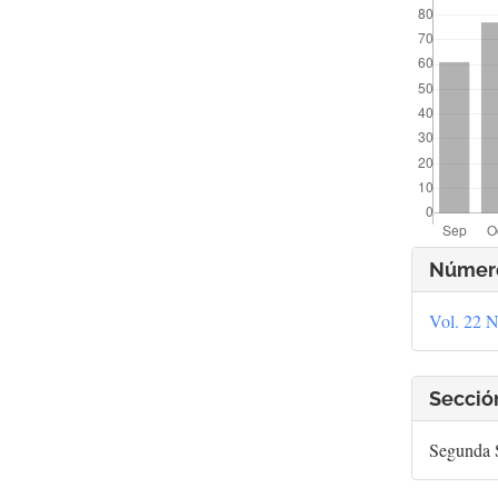
Deta
Númer
del
Vol. 22 N
artí
Secció
Segunda S