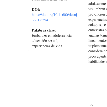
adolescente
vislumbran d
DOI:
prevención d
https://doi.org/10.11600/rlcsnj
experiencia
.22.1.6254
colegios, se
Palabras clave:
entrevistas 
análisis tem
Embarazo en adolescencia,
lineamientos
educación sexual,
implementac
experiencias de vida
considera ne
preocupantes
habilidades 
##plugins.t