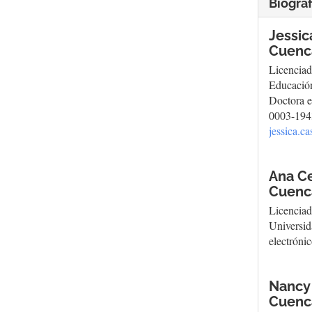
Biograf
Jessic
Cuenc
Licenciad
Educación
Doctora e
0003-1943
jessica.c
Ana Ce
Cuenc
Licenciad
Universi
electróni
Nancy 
Cuenc