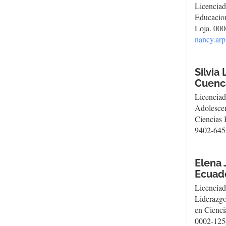
Licenciad
Educacion
Loja. 000
nancy.ar
Silvia
Cuenc
Licenciad
Adolescen
Ciencias 
9402-645X
Elena 
Ecuad
Licenciad
Liderazgo
en Cienci
0002-1254