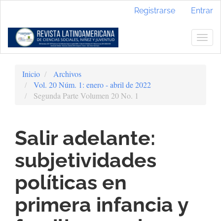
Navegación
Registrarse
Entrar
principal
Contenido
principal
Togg
Barra
navig
lateral
Inicio
Archivos
Vol. 20 Núm. 1: enero - abril de 2022
Segunda Parte Volumen 20 No. 1
Salir adelante:
subjetividades
políticas en
primera infancia y