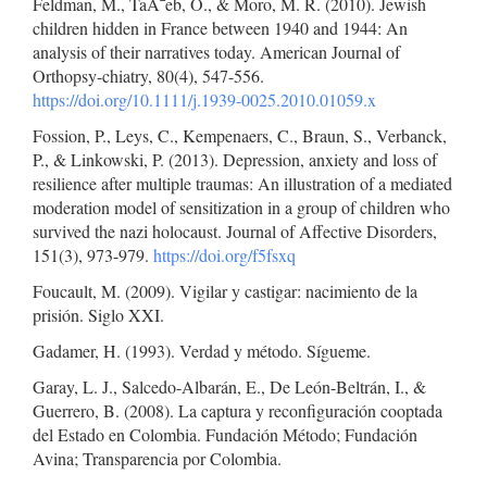
Feldman, M., TaÃ¯eb, O., & Moro, M. R. (2010). Jewish
children hidden in France between 1940 and 1944: An
analysis of their narratives today. American Journal of
Orthopsy-chiatry, 80(4), 547-556.
https://doi.org/10.1111/j.1939-0025.2010.01059.x
Fossion, P., Leys, C., Kempenaers, C., Braun, S., Verbanck,
P., & Linkowski, P. (2013). Depression, anxiety and loss of
resilience after multiple traumas: An illustration of a mediated
moderation model of sensitization in a group of children who
survived the nazi holocaust. Journal of Affective Disorders,
151(3), 973-979.
https://doi.org/f5fsxq
Foucault, M. (2009). Vigilar y castigar: nacimiento de la
prisión. Siglo XXI.
Gadamer, H. (1993). Verdad y método. Sígueme.
Garay, L. J., Salcedo-Albarán, E., De León-Beltrán, I., &
Guerrero, B. (2008). La captura y reconfiguración cooptada
del Estado en Colombia. Fundación Método; Fundación
Avina; Transparencia por Colombia.