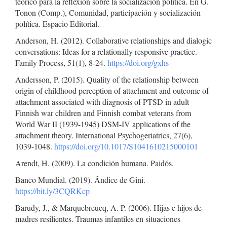
teórico para la reflexión sobre la socialización política. En G.
Tonon (Comp.), Comunidad, participación y socialización
política. Espacio Editorial.
Anderson, H. (2012). Collaborative relationships and dialogic
conversations: Ideas for a relationally responsive practice.
Family Process, 51(1), 8-24.
https://doi.org/gxhs
Andersson, P. (2015). Quality of the relationship between
origin of childhood perception of attachment and outcome of
attachment associated with diagnosis of PTSD in adult
Finnish war children and Finnish combat veterans from
World War II (1939-1945) DSM-IV applications of the
attachment theory. International Psychogeriatrics, 27(6),
1039-1048.
https://doi.org/10.1017/S1041610215000101
Arendt, H. (2009). La condición humana. Paidós.
Banco Mundial. (2019). Ãndice de Gini.
https://bit.ly/3CQRKcp
Barudy, J., & Marquebreucq, A. P. (2006). Hijas e hijos de
madres resilientes. Traumas infantiles en situaciones