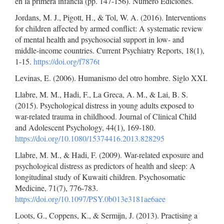
en la primera infancia (pp. 147-156). Número Ediciones.
Jordans, M. J., Pigott, H., & Tol, W. A. (2016). Interventions
for children affected by armed conflict: A systematic review
of mental health and psychosocial support in low- and
middle-income countries. Current Psychiatry Reports, 18(1),
1-15.
https://doi.org/f7876t
Levinas, E. (2006). Humanismo del otro hombre. Siglo XXI.
Llabre, M. M., Hadi, F., La Greca, A. M., & Lai, B. S.
(2015). Psychological distress in young adults exposed to
war-related trauma in childhood. Journal of Clinical Child
and Adolescent Psychology, 44(1), 169-180.
https://doi.org/10.1080/15374416.2013.828295
Llabre, M. M., & Hadi, F. (2009). War-related exposure and
psychological distress as predictors of health and sleep: A
longitudinal study of Kuwaiti children. Psychosomatic
Medicine, 71(7), 776-783.
https://doi.org/10.1097/PSY.0b013e3181ae6aee
Loots, G., Coppens, K., & Sermijn, J. (2013). Practising a