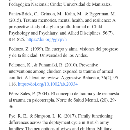
Pedagógica Nacional; Cinde; Universidad de Manizales.
Panter-Brick, C., Grimon, M., Kalin, M., & Eggerman, M.
(2015). Trauma memories, mental health, and resilience: A
prospective study of afghan youth. Journal of Child
Psychology and Psychiatry, and Allied Disciplines, 56(7),
814-825.
https://doi.org/ggvpvh
Pedraza, Z. (1999). En cuerpo y alma: visiones del progreso
y de la felicidad. Universidad de los Andes.
Peltonen, K., & Punamäki, R. (2010). Preventive
interventions among children exposed to trauma of armed
conflict: A literature review. Aggressive Behavior, 36(2), 95-
116.
https://doi.org/10.1002/ab.20334
Pérez-Sales, P. (2004). El concepto de trauma y de respuesta
al trauma en psicoterapia. Norte de Salud Mental, (20), 29-
36.
Pye, R. E., & Simpson, L. K. (2017). Family functioning
differences across the deployment cycle in British army
families: The perceptions of wives and children. Military