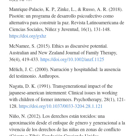
Manrique-Palacio, K. P., Zinke, L., & Russo, A. R. (2018).
Pisotón: un programa de desarrollo psicoafectivo como
alternativa para construir la paz. Revista Latinoamericana de
Ciencias Sociales, Niñez y Juventud, 16(1), 131-148.
https://doi.org/gxhz
McNamee, S. (2015). Ethics as discursive potential.
Australian and New Zealand Journal of Family Therapy,
36(4), 419-433.
https://doi.org/10.1002/anzf.1125
Mèlich, J. C. (2000). Narración y hospitalidad: la ausencia
del testimonio. Anthropos.
Nagata, D. K. (1991). Transgenerational impact of the
japanese-american internment: Clinical issues in working
with children of former internees. Psychotherapy, 28(1), 121-
128.
https://doi.org/10.1037/0033-3204.28.1.121
Niño, N. (2012). Los derechos están torcidos: una
aproximación desde el enfoque de género y generacional a la
vivencia de los derechos de las niñas en zonas de conflicto
(Cúcuta y Tibú). Fundación Creciendo Unidos.