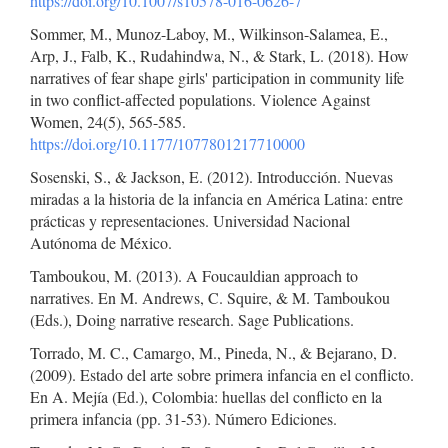
https://doi.org/10.1007/s10578-016-0626-7
Sommer, M., Munoz-Laboy, M., Wilkinson-Salamea, E.,
Arp, J., Falb, K., Rudahindwa, N., & Stark, L. (2018). How
narratives of fear shape girls' participation in community life
in two conflict-affected populations. Violence Against
Women, 24(5), 565-585.
https://doi.org/10.1177/1077801217710000
Sosenski, S., & Jackson, E. (2012). Introducción. Nuevas
miradas a la historia de la infancia en América Latina: entre
prácticas y representaciones. Universidad Nacional
Autónoma de México.
Tamboukou, M. (2013). A Foucauldian approach to
narratives. En M. Andrews, C. Squire, & M. Tamboukou
(Eds.), Doing narrative research. Sage Publications.
Torrado, M. C., Camargo, M., Pineda, N., & Bejarano, D.
(2009). Estado del arte sobre primera infancia en el conflicto.
En A. Mejía (Ed.), Colombia: huellas del conflicto en la
primera infancia (pp. 31-53). Número Ediciones.