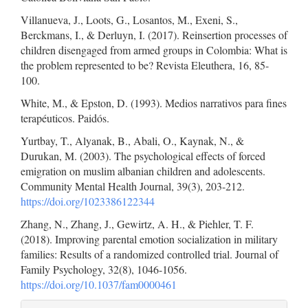
Villanueva, J., Loots, G., Losantos, M., Exeni, S.,
Berckmans, I., & Derluyn, I. (2017). Reinsertion processes of
children disengaged from armed groups in Colombia: What is
the problem represented to be? Revista Eleuthera, 16, 85-
100.
White, M., & Epston, D. (1993). Medios narrativos para fines
terapéuticos. Paidós.
Yurtbay, T., Alyanak, B., Abali, O., Kaynak, N., &
Durukan, M. (2003). The psychological effects of forced
emigration on muslim albanian children and adolescents.
Community Mental Health Journal, 39(3), 203-212.
https://doi.org/1023386122344
Zhang, N., Zhang, J., Gewirtz, A. H., & Piehler, T. F.
(2018). Improving parental emotion socialization in military
families: Results of a randomized controlled trial. Journal of
Family Psychology, 32(8), 1046-1056.
https://doi.org/10.1037/fam0000461