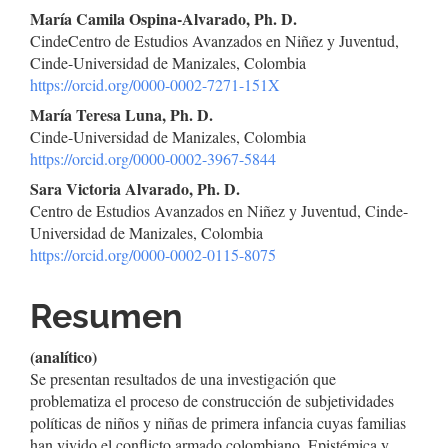
Contenido
María Camila Ospina-Alvarado, Ph. D.
CindeCentro de Estudios Avanzados en Niñez y Juventud,
principal
Cinde-Universidad de Manizales, Colombia
https://orcid.org/0000-0002-7271-151X
del
María Teresa Luna, Ph. D.
artículo
Cinde-Universidad de Manizales, Colombia
https://orcid.org/0000-0002-3967-5844
Sara Victoria Alvarado, Ph. D.
Centro de Estudios Avanzados en Niñez y Juventud, Cinde-
Universidad de Manizales, Colombia
https://orcid.org/0000-0002-0115-8075
Resumen
(analítico)
Se presentan resultados de una investigación que
problematiza el proceso de construcción de subjetividades
políticas de niños y niñas de primera infancia cuyas familias
han vivido el conflicto armado colombiano. Epistémica y