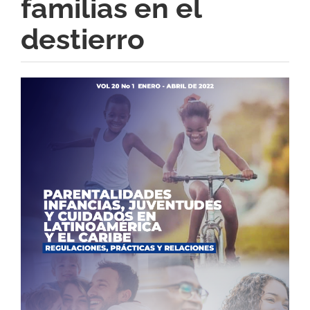
familias en el
destierro
Barra
lateral
del
artículo