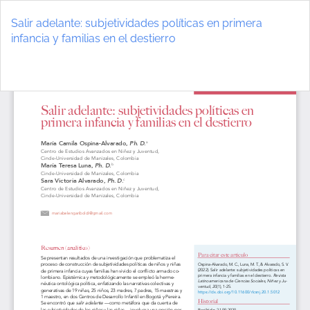
Volver
a
Salir adelante: subjetividades políticas en primera
los
infancia y familias en el destierro
detalles
del
De
D
artículo
P