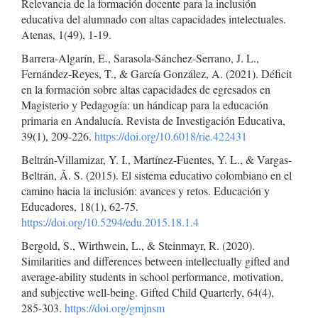
Relevancia de la formación docente para la inclusión
educativa del alumnado con altas capacidades intelectuales.
Atenas, 1(49), 1-19.
Barrera-Algarín, E., Sarasola-Sánchez-Serrano, J. L.,
Fernández-Reyes, T., & García González, A. (2021). Déficit
en la formación sobre altas capacidades de egresados en
Magisterio y Pedagogía: un hándicap para la educación
primaria en Andalucía. Revista de Investigación Educativa,
39(1), 209-226.
https://doi.org/10.6018/rie.422431
Beltrán-Villamizar, Y. I., Martínez-Fuentes, Y. L., & Vargas-
Beltrán, Ã. S. (2015). El sistema educativo colombiano en el
camino hacia la inclusión: avances y retos. Educación y
Educadores, 18(1), 62-75.
https://doi.org/10.5294/edu.2015.18.1.4
Bergold, S., Wirthwein, L., & Steinmayr, R. (2020).
Similarities and differences between intellectually gifted and
average-ability students in school performance, motivation,
and subjective well-being. Gifted Child Quarterly, 64(4),
285-303.
https://doi.org/gmjnsm