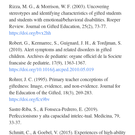
Rizza, M. G., & Morrison, W. F. (2003). Uncovering
stereotypes and identifying characteristics of gifted students
and students with emotional/behavioral disabilities. Roeper
Review. Journal on Gifted Education, 25(2), 73-77.
https://doi.org/bvx2hh
Robert, G., Kermarrec, S., Guignard, J. H., & Tordjman, S.
(2010). Alert symptoms and related disorders in gifted
children. Archives de pediatrie: organe officiel de la Societe
francaise de pediatrie, 17(9), 1363-1367.
https://doi.org/10.1016/j.arcped.2010.05.019
Rohrer, J. C. (1995). Primary teacher conceptions of
giftedness: Image, evidence, and non-evidence. Journal for
the Education of the Gifted, 18(3), 269-283.
https://doi.org/fcx9bv
Sastre-Riba, S., & Fonseca-Pedrero, E. (2019).
Perfeccionismo y alta capacidad intelec-tual. Medicina, 79,
33-37.
Schmitt, C., & Goebel, V. (2015). Experiences of high-ability