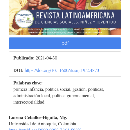
pdf
Publicado:
2021-04-30
DOI:
https://doi.org/10.11600/rlcsnj.19.2.4873
Palabras clave:
primera infancia, política social, gestión, políticas,
administración local, política gubernamental,
intersectorialidad.
Contenido
Lorena Ceballos-Higuita, Mg.
Universidad de Antioquia, Colombia
principal
https://orcid.org/0000-0002-7864-598X