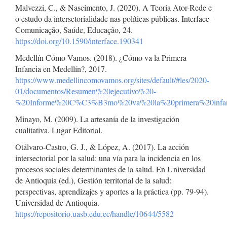
Malvezzi, C., & Nascimento, J. (2020). A Teoria Ator-Rede e
o estudo da intersetorialidade nas políticas públicas. Interface-
Comunicação, Saúde, Educação, 24.
https://doi.org/10.1590/interface.190341
Medellín Cómo Vamos. (2018). ¿Cómo va la Primera
Infancia en Medellín?, 2017.
https://www.medellincomovamos.org/sites/default/#les/2020-
01/documentos/Resumen%20ejecutivo%20-
%20Informe%20C%C3%B3mo%20va%20la%20primera%20infa
Minayo, M. (2009). La artesanía de la investigación
cualitativa. Lugar Editorial.
Otálvaro-Castro, G. J., & López, A. (2017). La acción
intersectorial por la salud: una vía para la incidencia en los
procesos sociales determinantes de la salud. En Universidad
de Antioquia (ed.), Gestión territorial de la salud:
perspectivas, aprendizajes y aportes a la práctica (pp. 79-94).
Universidad de Antioquia.
https://repositorio.uasb.edu.ec/handle/10644/5582