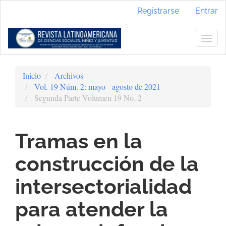
Navegación
Registrarse
Entrar
principal
Contenido
principal
Togg
Barra
navig
lateral
Inicio
Archivos
Vol. 19 Núm. 2: mayo - agosto de 2021
Segunda Parte Volumen 19 No. 2
Tramas en la
construcción de la
intersectorialidad
para atender la