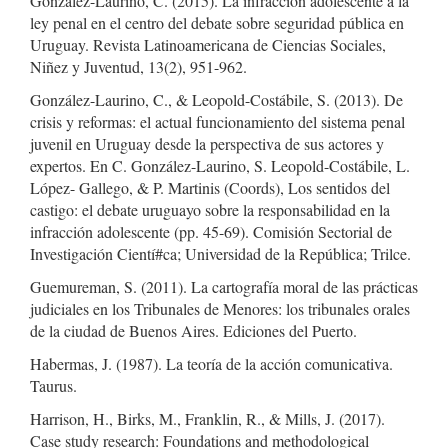
González-Laurino, C. (2015). La infracción adolescente a la
ley penal en el centro del debate sobre seguridad pública en
Uruguay. Revista Latinoamericana de Ciencias Sociales,
Niñez y Juventud, 13(2), 951-962.
González-Laurino, C., & Leopold-Costábile, S. (2013). De
crisis y reformas: el actual funcionamiento del sistema penal
juvenil en Uruguay desde la perspectiva de sus actores y
expertos. En C. González-Laurino, S. Leopold-Costábile, L.
López- Gallego, & P. Martinis (Coords), Los sentidos del
castigo: el debate uruguayo sobre la responsabilidad en la
infracción adolescente (pp. 45-69). Comisión Sectorial de
Investigación Cientí#ca; Universidad de la República; Trilce.
Guemureman, S. (2011). La cartografía moral de las prácticas
judiciales en los Tribunales de Menores: los tribunales orales
de la ciudad de Buenos Aires. Ediciones del Puerto.
Habermas, J. (1987). La teoría de la acción comunicativa.
Taurus.
Harrison, H., Birks, M., Franklin, R., & Mills, J. (2017).
Case study research: Foundations and methodological