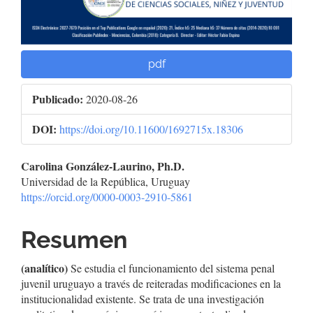
pdf
Publicado:
2020-08-26
DOI:
https://doi.org/10.11600/1692715x.18306
Contenido
Carolina González-Laurino, Ph.D.
Universidad de la República, Uruguay
principal
https://orcid.org/0000-0003-2910-5861
del
Resumen
artículo
(analítico)
Se estudia el funcionamiento del sistema penal
juvenil uruguayo a través de reiteradas modificaciones en la
institucionalidad existente. Se trata de una investigación