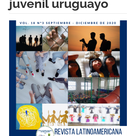
juvenil uruguayo
Barra
lateral
del
artículo