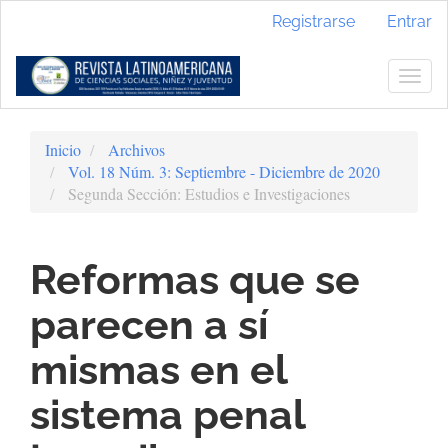
Navegación
Registrarse
Entrar
principal
Contenido
principal
Togg
Barra
navig
lateral
Inicio
Archivos
Vol. 18 Núm. 3: Septiembre - Diciembre de 2020
Segunda Sección: Estudios e Investigaciones
Reformas que se
parecen a sí
mismas en el
sistema penal