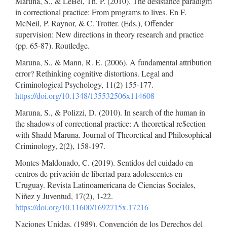
Maruna, S., & LeBel, Th. P. (2010). The desistance paradigm
in correctional practice: From programs to lives. En F.
McNeil, P. Raynor, & C. Trotter. (Eds.), Offender
supervision: New directions in theory research and practice
(pp. 65-87). Routledge.
Maruna, S., & Mann, R. E. (2006). A fundamental attribution
error? Rethinking cognitive distortions. Legal and
Criminological Psychology, 11(2) 155-177.
https://doi.org/10.1348/135532506x114608
Maruna, S., & Polizzi, D. (2010). In search of the human in
the shadows of correctional practice: A theoretical re$ection
with Shadd Maruna. Journal of Theoretical and Philosophical
Criminology, 2(2), 158-197.
Montes-Maldonado, C. (2019). Sentidos del cuidado en
centros de privación de libertad para adolescentes en
Uruguay. Revista Latinoamericana de Ciencias Sociales,
Niñez y Juventud, 17(2), 1-22.
https://doi.org/10.11600/1692715x.17216
Naciones Unidas. (1989). Convención de los Derechos del