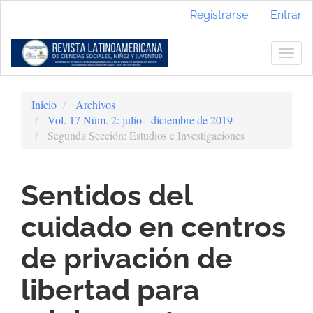
Navegación
Registrarse
Entrar
principal
Contenido
principal
Togg
Barra
navig
lateral
Inicio
Archivos
Vol. 17 Núm. 2: julio - diciembre de 2019
Segunda Sección: Estudios e Investigaciones
Sentidos del
cuidado en centros
de privación de
libertad para