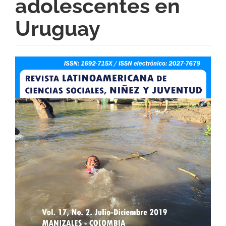
adolescentes en
Uruguay
Barra
lateral
del
artículo