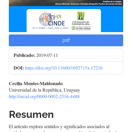
pdf
Publicado:
2019-07-11
DOI:
https://doi.org/10.11600/1692715x.17216
Contenido
Cecilia Montes-Maldonado
Universidad de la República, Uruguay
principal
http://orcid.org/0000-0002-2516-4488
del
Resumen
artículo
El artículo explora sentidos y significados asociados al