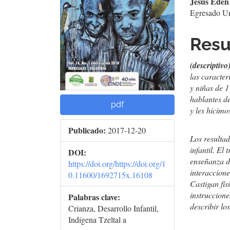
Jesús Edén
artículo
artí
Egresado Un
Res
(descriptivo
las caracter
y niñas de 
hablantes d
pdf
y les hicimo
Publicado:
2017-12-20
Los resultad
infantil. El
DOI:
enseñanza d
https://doi.org/https://doi.org/1
interaccione
0.11600/1692715x.16108
Castigan fís
instruccion
Palabras clave:
describir lo
Crianza, Desarrollo Infantil,
Indígena Tzeltal a