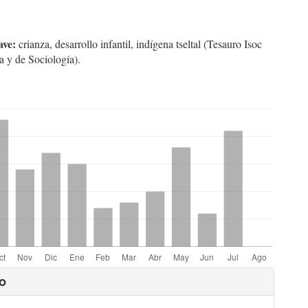
ave:
crianza, desarrollo infantil, indígena tseltal (Tesauro Isoc
a y de Sociología).
hemes.bootstrap3.displayStats.downloads##
lles
o