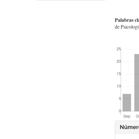
Palabras cl
de Psicologí
##plugins.t
Deta
Númer
del