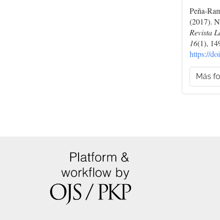
Peña-Ramo
(2017). N
Revista L
16
(1), 14
https://d
Más fo