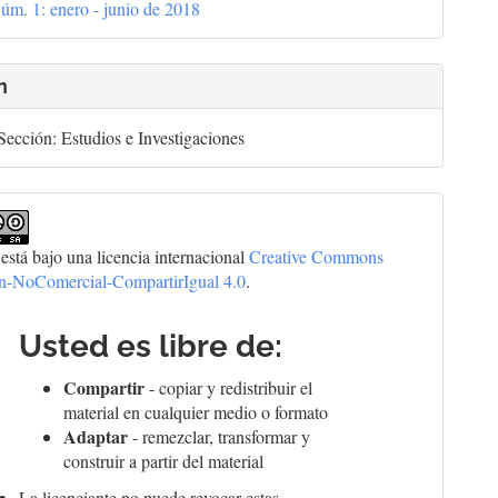
úm. 1: enero - junio de 2018
culo
n
ección: Estudios e Investigaciones
 está bajo una licencia internacional
Creative Commons
ón-NoComercial-CompartirIgual 4.0
.
Usted es libre de:
Compartir
- copiar y redistribuir el
material en cualquier medio o formato
Adaptar
- remezclar, transformar y
construir a partir del material
La licenciante no puede revocar estas