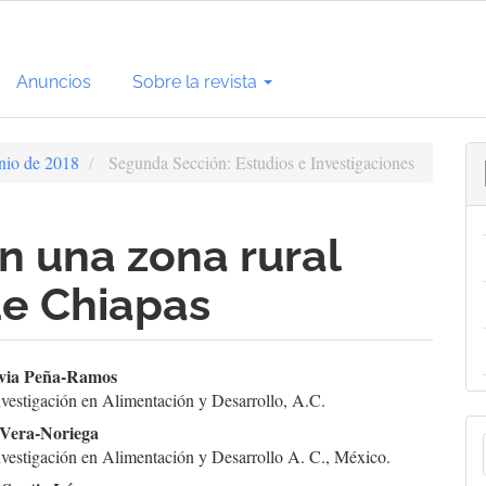
Anuncios
Sobre la revista
unio de 2018
Segunda Sección: Estudios e Investigaciones
en una zona rural
de Chiapas
enido
via Peña-Ramos
nvestigación en Alimentación y Desarrollo, A.C.
cipal
E
 Vera-Noriega
nvestigación en Alimentación y Desarrollo A. C., México.