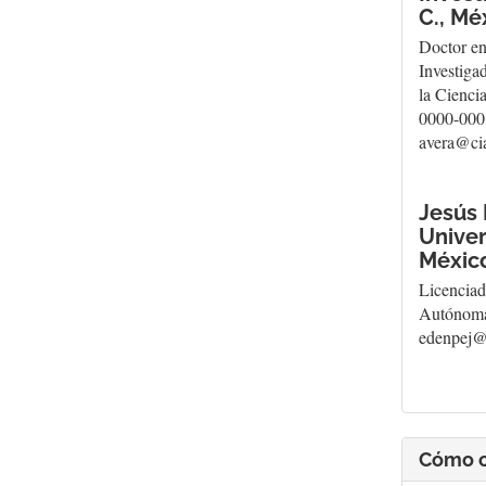
C., Mé
Doctor en
Investiga
la Cienci
0000-0003
avera@ci
Jesús
Unive
Méxic
Licenciad
Autónoma 
edenpej@
Cómo c