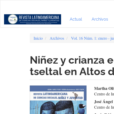
Navegación
principal
Contenido
principal
Actual
Archivos
Barra
lateral
Inicio
Archivos
Vol. 16 Núm. 1: enero - j
Niñez y crianza 
tseltal en Altos 
Barra
Cont
Martha Oli
Centro de I
lateral
prin
José Ángel
del
del
Centro de I