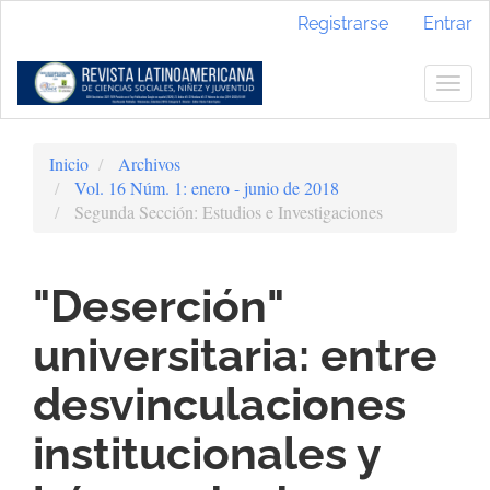
Navegación
Registrarse
Entrar
principal
Contenido
principal
Togg
Barra
navig
lateral
Inicio
Archivos
Vol. 16 Núm. 1: enero - junio de 2018
Segunda Sección: Estudios e Investigaciones
"Deserción"
universitaria: entre
desvinculaciones
institucionales y