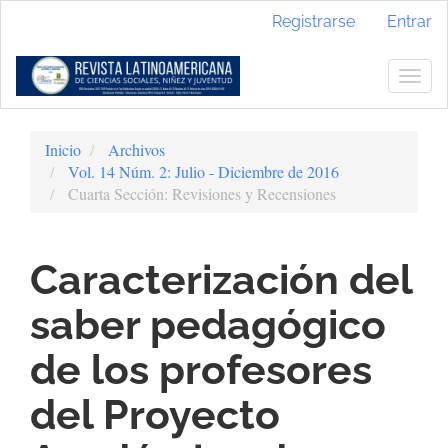
Navegación
Registrarse
Entrar
principal
Contenido
principal
Togg
Barra
navig
lateral
Inicio
Archivos
Vol. 14 Núm. 2: Julio - Diciembre de 2016
Cuarta Sección: Revisiones y Recensiones
Caracterización del
saber pedagógico
de los profesores
del Proyecto