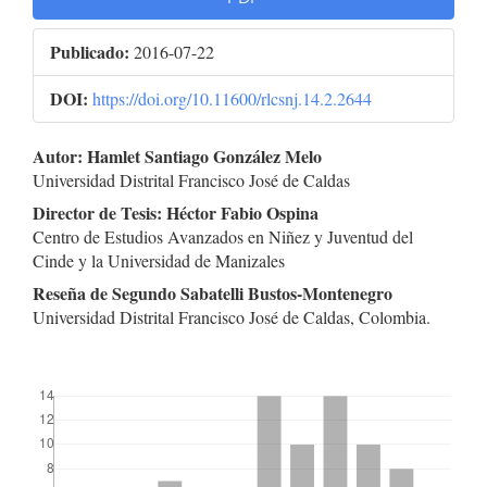
Publicado:
2016-07-22
DOI:
https://doi.org/10.11600/rlcsnj.14.2.2644
Contenido
Autor: Hamlet Santiago González Melo
Universidad Distrital Francisco José de Caldas
principal
Director de Tesis: Héctor Fabio Ospina
del
Centro de Estudios Avanzados en Niñez y Juventud del
Cinde y la Universidad de Manizales
artículo
Reseña de Segundo Sabatelli Bustos-Montenegro
Universidad Distrital Francisco José de Caldas, Colombia.
##plugins.themes.bootstrap3.displayStats.downloads##