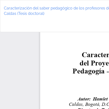
Volver
a
Caracterización del saber pedagógico de los profesores de
los
Caldas (Tesis doctoral)
detalles
del
artículo