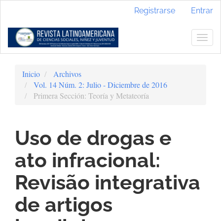
Navegación
Registrarse
Entrar
principal
Contenido
principal
Togg
Barra
navig
lateral
Inicio
Archivos
Vol. 14 Núm. 2: Julio - Diciembre de 2016
Primera Sección: Teoría y Metateoría
Uso de drogas e
ato infracional:
Revisão integrativa
de artigos