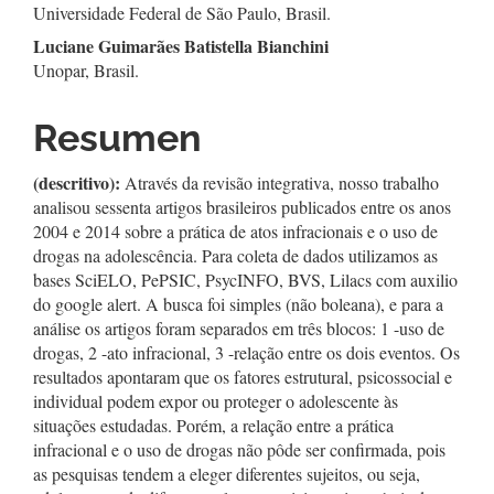
del
Universidade Federal de São Paulo, Brasil.
Luciane Guimarães Batistella Bianchini
artículo
Unopar, Brasil.
Resumen
(descritivo):
Através da revisão integrativa, nosso trabalho
analisou sessenta artigos brasileiros publicados entre os anos
2004 e 2014 sobre a prática de atos infracionais e o uso de
drogas na adolescência. Para coleta de dados utilizamos as
bases SciELO, PePSIC, PsycINFO, BVS, Lilacs com auxilio
do google alert. A busca foi simples (não boleana), e para a
análise os artigos foram separados em três blocos: 1 -uso de
drogas, 2 -ato infracional, 3 -relação entre os dois eventos. Os
resultados apontaram que os fatores estrutural, psicossocial e
individual podem expor ou proteger o adolescente às
situações estudadas. Porém, a relação entre a prática
infracional e o uso de drogas não pôde ser confirmada, pois
as pesquisas tendem a eleger diferentes sujeitos, ou seja,