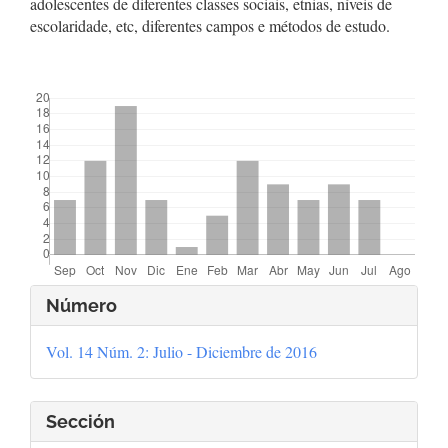
adolescentes de diferentes classes sociais, etnias, níveis de
escolaridade, etc, diferentes campos e métodos de estudo.
##plugins.themes.bootstrap3.displayStats.downloads##
Detalles
Número
del
Vol. 14 Núm. 2: Julio - Diciembre de 2016
artículo
Sección