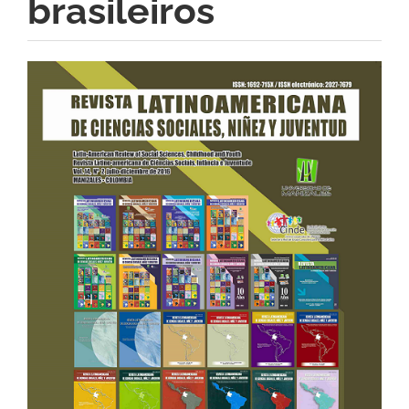
brasileiros
Barra
lateral
del
artículo