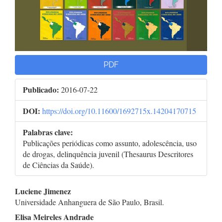
PDF
Publicado:
2016-07-22
DOI:
https://doi.org/10.11600/1692715x.14204170715
Palabras clave:
Publicações periódicas como assunto, adolescência, uso
de drogas, delinquência juvenil (Thesaurus Descritores
de Ciências da Saúde).
Contenido
Luciene Jimenez
Universidade Anhanguera de São Paulo, Brasil.
principal
Elisa Meireles Andrade