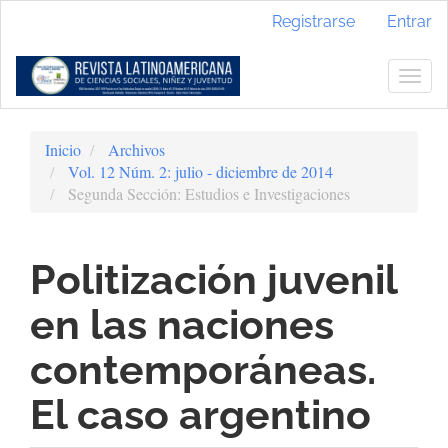
Navegación
Registrarse
Entrar
principal
Contenido
principal
Togg
Barra
navig
lateral
Inicio
Archivos
Vol. 12 Núm. 2: julio - diciembre de 2014
Segunda Sección: Estudios e Investigaciones
Politización juvenil
en las naciones
contemporáneas.
El caso argentino