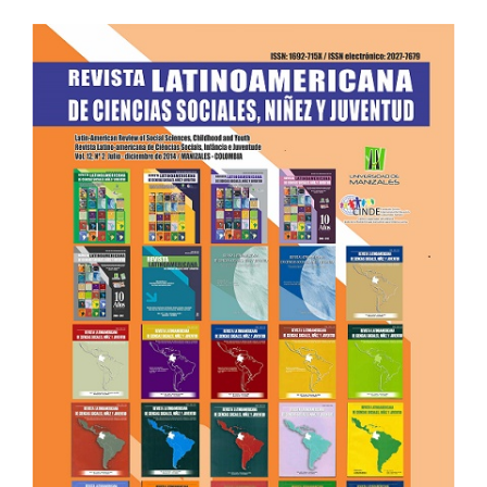
Barra
lateral
del
artículo