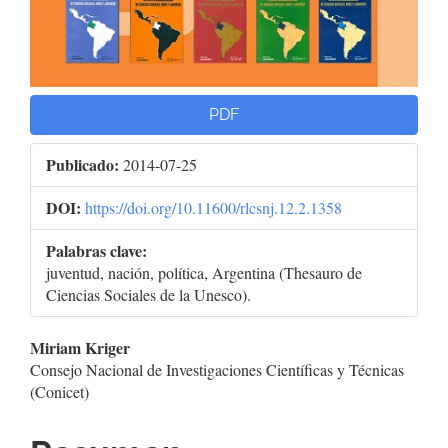
PDF
Publicado:
2014-07-25
DOI:
https://doi.org/10.11600/rlcsnj.12.2.1358
Palabras clave:
juventud, nación, política, Argentina (Thesauro de
Ciencias Sociales de la Unesco).
Contenido
Miriam Kriger
Consejo Nacional de Investigaciones Científicas y Técnicas
principal
(Conicet)
del