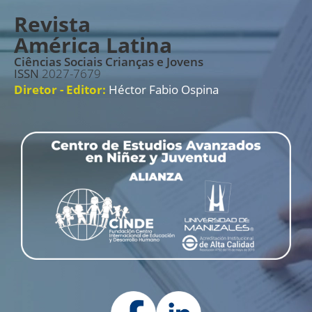
Revista
América Latina
Ciências Sociais Crianças e Jovens
ISSN
2027-7679
Diretor - Editor:
Héctor Fabio Ospina