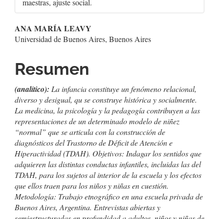
maestras, ajuste social.
Contenido
ANA MARÍA LEAVY
Universidad de Buenos Aires, Buenos Aires
principal
del
Resumen
artículo
(analítico):
La infancia constituye un fenómeno relacional,
diverso y desigual, qu se construye histórica y socialmente.
La medicina, la psicología y la pedagogía contribuyen a las
representaciones de un determinado modelo de niñez
“normal” que se articula con la construcción de
diagnósticos del Trastorno de Déficit de Atención e
Hiperactividad (TDAH). Objetivos: Indagar los sentidos que
adquieren las distintas conductas infantiles, incluidas las del
TDAH, para los sujetos al interior de la escuela y los efectos
que ellos traen para los niños y niñas en cuestión.
Metodología: Trabajo etnográfico en una escuela privada de
Buenos Aires, Argentina. Entrevistas abiertas y
semiestructuradas en profundidad a adultos, niños y niñas de