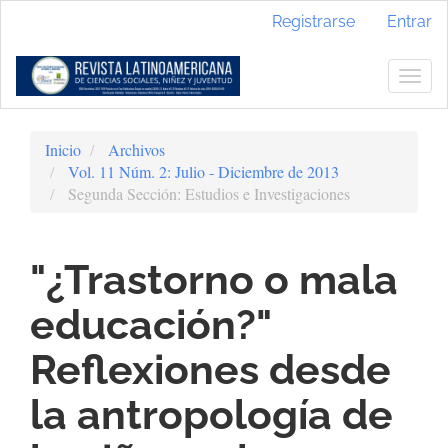
Navegación
Registrarse
Entrar
principal
Contenido
principal
Togg
Barra
navig
lateral
Inicio
Archivos
Vol. 11 Núm. 2: Julio - Diciembre de 2013
Segunda Sección: Estudios e Investigaciones
"¿Trastorno o mala
educación?"
Reflexiones desde
la antropología de