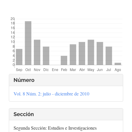
##plugins.themes.bootstrap3.displayStats.downloads##
Detalles
Número
del
Vol. 8 Núm. 2: julio - diciembre de 2010
artículo
Sección
Segunda Sección: Estudios e Investigaciones