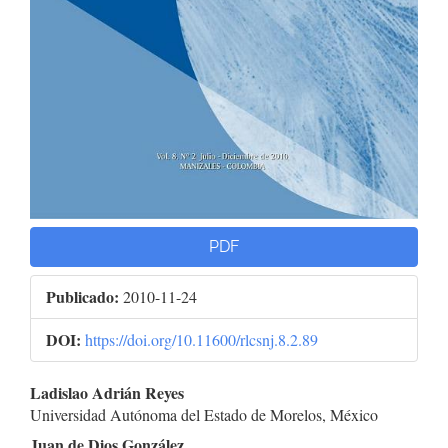
PDF
Publicado:
2010-11-24
DOI:
https://doi.org/10.11600/rlcsnj.8.2.89
Contenido
Ladislao Adrián Reyes
Universidad Autónoma del Estado de Morelos, México
principal
Juan de Dios González