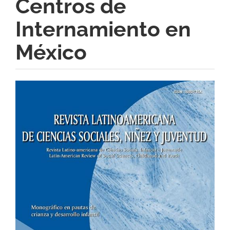
Centros de
Internamiento en
México
Barra
lateral
del
artículo