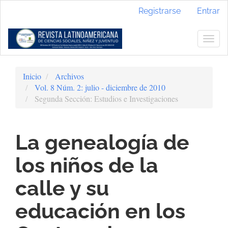
Navegación
Registrarse
Entrar
principal
Contenido
principal
Togg
Barra
navig
lateral
Inicio
Archivos
Vol. 8 Núm. 2: julio - diciembre de 2010
Segunda Sección: Estudios e Investigaciones
La genealogía de
los niños de la
calle y su
educación en los