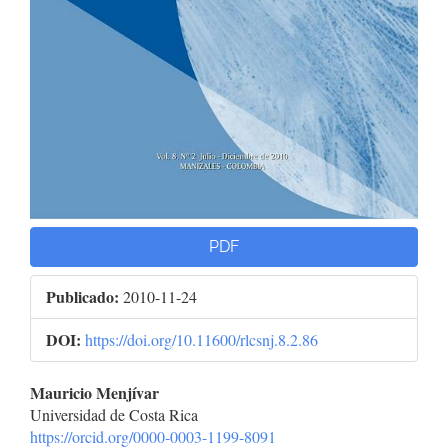
PDF
Publicado:
2010-11-24
DOI:
https://doi.org/10.11600/rlcsnj.8.2.86
Contenido
Mauricio Menjívar
Universidad de Costa Rica
principal
https://orcid.org/0000-0003-1199-8091