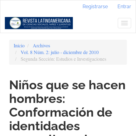
Navegación
Registrarse
Entrar
principal
Contenido
principal
Togg
Barra
navig
lateral
Inicio
Archivos
Vol. 8 Núm. 2: julio - diciembre de 2010
Segunda Sección: Estudios e Investigaciones
Niños que se hacen
hombres:
Conformación de
identidades