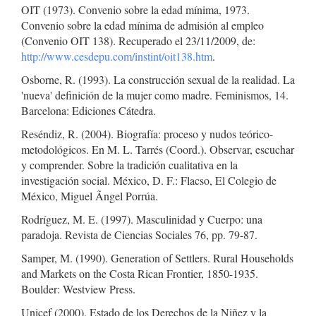
OIT (1973). Convenio sobre la edad mínima, 1973.
Convenio sobre la edad mínima de admisión al empleo
(Convenio OIT 138). Recuperado el 23/11/2009, de:
http://www.cesdepu.com/instint/oit138.htm
.
Osborne, R. (1993). La construcción sexual de la realidad. La
'nueva' definición de la mujer como madre. Feminismos, 14.
Barcelona: Ediciones Cátedra.
Reséndiz, R. (2004). Biografía: proceso y nudos teórico-
metodológicos. En M. L. Tarrés (Coord.). Observar, escuchar
y comprender. Sobre la tradición cualitativa en la
investigación social. México, D. F.: Flacso, El Colegio de
México, Miguel Ãngel Porrúa.
Rodríguez, M. E. (1997). Masculinidad y Cuerpo: una
paradoja. Revista de Ciencias Sociales 76, pp. 79-87.
Samper, M. (1990). Generation of Settlers. Rural Households
and Markets on the Costa Rican Frontier, 1850-1935.
Boulder: Westview Press.
Unicef (2000). Estado de los Derechos de la Niñez y la