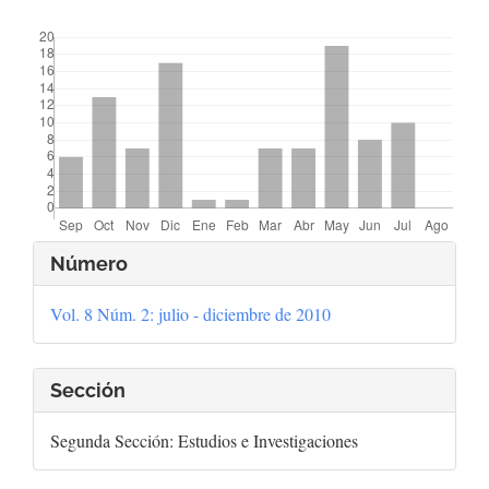
##plugins.themes.bootstrap3.displayStats.downloads##
Detalles
Número
del
Vol. 8 Núm. 2: julio - diciembre de 2010
artículo
Sección
Segunda Sección: Estudios e Investigaciones