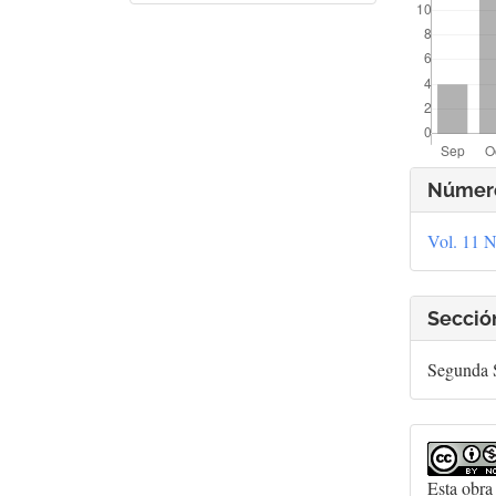
Deta
Númer
del
Vol. 11 N
artí
Secció
Segunda S
Esta obra