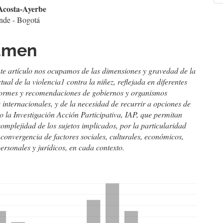
cipal
Acosta-Ayerbe
a
nde - Bogotá
culo
umen
nte artículo nos ocupamos de las dimensiones y gravedad de la
tual de la violencia
1
contra la niñez, reflejada en diferentes
nformes y recomendaciones de gobiernos y organismos
 internacionales, y de la necesidad de recurrir a opciones de
 la Investigación Acción Participativa, IAP, que permitan
omplejidad de los sujetos implicados, por la particularidad
 convergencia de factores sociales, culturales, económicos,
personales y jurídicos, en cada contexto.
hemes.bootstrap3.displayStats.downloads##