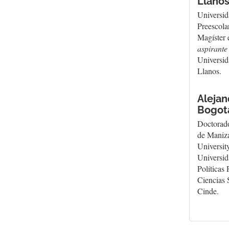
Llano
Universi
Preescola
Magíster
aspirante
Universid
Llanos.
Aleja
Bogot
Doctorado
de Maniz
Universit
Universid
Políticas
Ciencias 
Cinde.