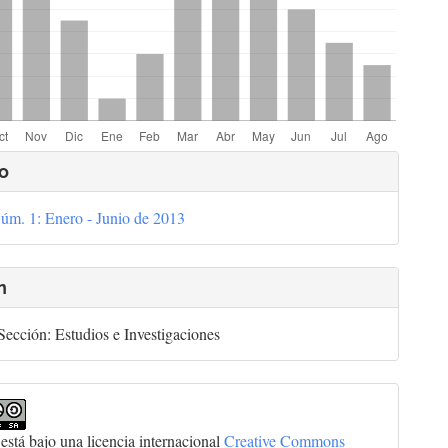
lles
o
úm. 1: Enero - Junio de 2013
culo
n
ección: Estudios e Investigaciones
 está bajo una licencia internacional
Creative Commons