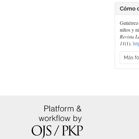
Cómo c
Gutiérrez
niños y n
Revista L
11
(1).
htt
Más fo