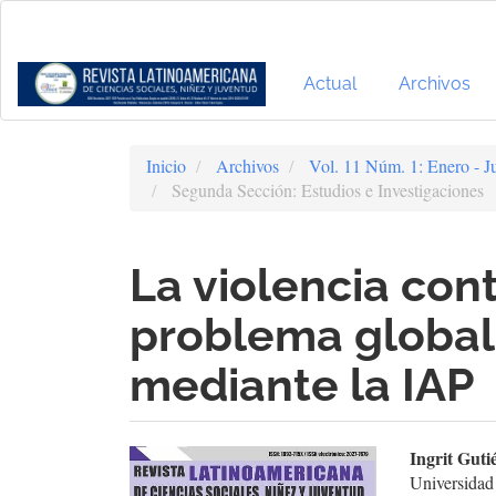
Navegación
principal
Contenido
principal
Actual
Archivos
Barra
lateral
Inicio
Archivos
Vol. 11 Núm. 1: Enero - J
Segunda Sección: Estudios e Investigaciones
La violencia cont
problema global 
mediante la IAP
Barra
Cont
Ingrit Guti
Universidad