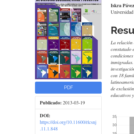
lateral
prin
Iskra Páve
del
del
Universidad
artículo
artí
Res
La relación
constatado 
condiciones 
inmigradas.
investigació
con 18 fami
latinoameri
PDF
de exclusión
educativos y
Publicado:
2013-03-19
##plugins.t
DOI:
https://doi.org/10.11600/rlcsnj
.11.1.848