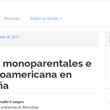
Anuncios
Sobre la revista
unio de 2013
as monoparentales e
inoamericana en
ña
E
enido
lcalde-Campos
d Autónoma de Barcelona