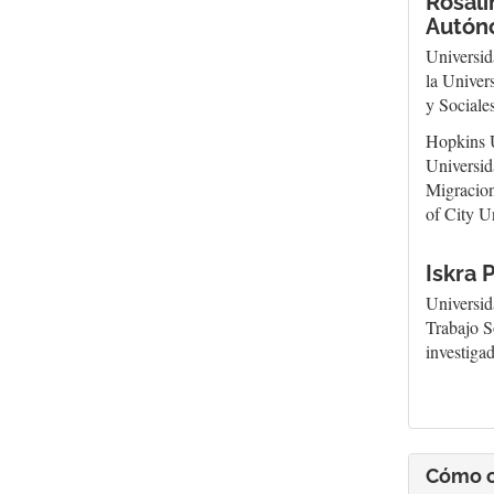
Rosal
Autón
Universid
la Univer
y Sociale
Hopkins U
Universid
Migracion
of City U
Iskra 
Universid
Trabajo S
investig
Cómo c