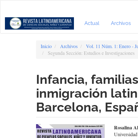
Navegación
principal
Contenido
principal
Actual
Archivos
Barra
lateral
Inicio
Archivos
Vol. 11 Núm. 1: Enero - J
Segunda Sección: Estudios e Investigaciones
Infancia, famili
inmigración lat
Barcelona, Espa
Barra
Cont
Rosalina A
Universida