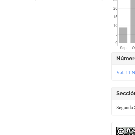
Deta
Númer
del
Vol. 11 N
artí
Secció
Segunda S