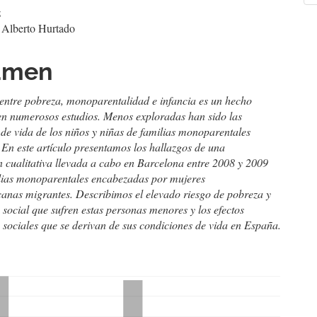
cipal
z
a
 Alberto Hurtado
culo
umen
 entre pobreza, monoparentalidad e infancia es un hecho
en numerosos estudios. Menos exploradas han sido las
de vida de los niños y niñas de familias monoparentales
 En este artículo presentamos los hallazgos de una
n cualitativa llevada a cabo en Barcelona entre 2008 y 2009
lias monoparentales encabezadas por mujeres
canas migrantes. Describimos el elevado riesgo de pobreza y
 social que sufren estas personas menores y los efectos
 sociales que se derivan de sus condiciones de vida en España.
hemes.bootstrap3.displayStats.downloads##