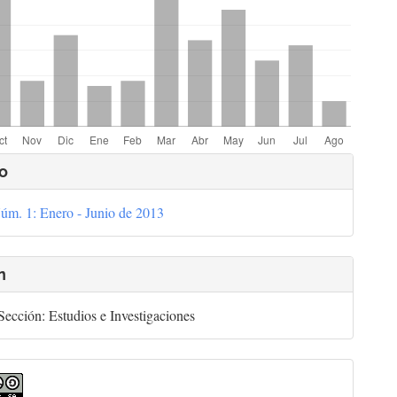
lles
o
úm. 1: Enero - Junio de 2013
culo
n
ección: Estudios e Investigaciones