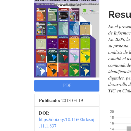
lateral
prin
del
del
Res
artículo
artí
En el presen
de Informac
En 2006, la
su protesta.
análisis de 
estudió el u
comunidades
identificaci
digitales, p
desarrollo 
PDF
TIC en Chil
Publicado:
2013-03-19
##plugins.t
DOI:
https://doi.org/10.11600/rlcsnj
.11.1.837