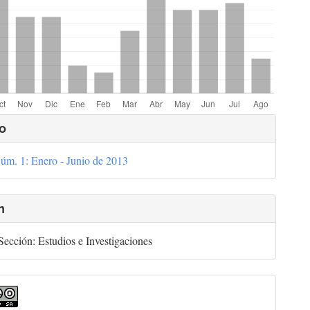
lles
o
úm. 1: Enero - Junio de 2013
culo
n
ección: Estudios e Investigaciones