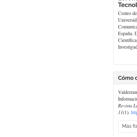
Tecno
Centro de
Universid
Comunica
España. D
Científic
Investiga
Cómo c
Valderram
Informaci
Revista L
11
(1).
htt
Más fo