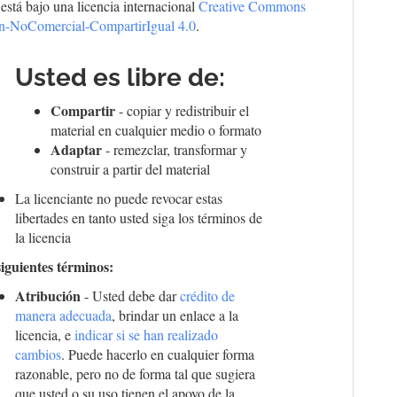
 está bajo una licencia internacional
Creative Commons
ón-NoComercial-CompartirIgual 4.0
.
Usted es libre de:
Compartir
- copiar y redistribuir el
material en cualquier medio o formato
Adaptar
- remezclar, transformar y
construir a partir del material
La licenciante no puede revocar estas
libertades en tanto usted siga los términos de
la licencia
siguientes términos:
Atribución
- Usted debe dar
crédito de
manera adecuada
, brindar un enlace a la
licencia, e
indicar si se han realizado
cambios
. Puede hacerlo en cualquier forma
razonable, pero no de forma tal que sugiera
que usted o su uso tienen el apoyo de la