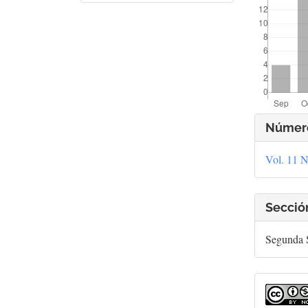
Deta
Númer
del
Vol. 11 N
artí
Secció
Segunda S