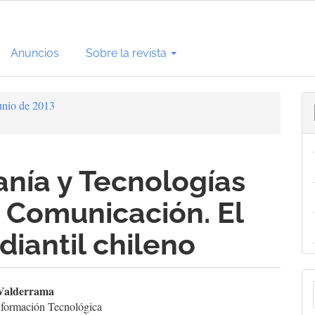
Anuncios
Sobre la revista
unio de 2013
nía y Tecnologías
 Comunicación. El
iantil chileno
E
enido
Valderrama
nformación Tecnológica