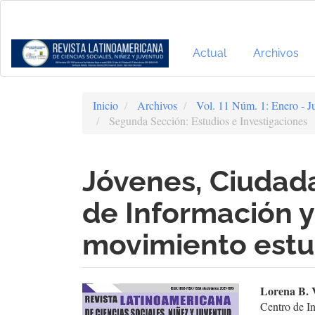
Navegación
principal
Contenido
principal
Actual
Archivos
Barra
lateral
Inicio
Archivos
Vol. 11 Núm. 1: Enero - J
Segunda Sección: Estudios e Investigaciones
Jóvenes, Ciudada
de Información y
movimiento estud
Barra
Cont
Lorena B. 
Centro de I