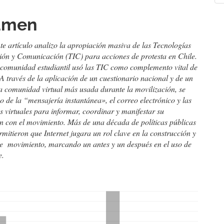
cipal
a
umen
culo
te artículo analizo la apropiación masiva de las Tecnologías
ión y Comunicación (TIC) para acciones de protesta en Chile.
 comunidad estudiantil usó las TIC como complemento vital de
 A través de la aplicación de un cuestionario nacional y de un
la comunidad virtual más usada durante la movilización, se
so de la “mensajería instantánea», el correo electrónico y las
 virtuales para informar, coordinar y manifestar su
ón con el movimiento. Más de una década de políticas públicas
ermitieron que Internet jugara un rol clave en la construcción y
de movimiento, marcando un antes y un después en el uso de
e.
hemes.bootstrap3.displayStats.downloads##