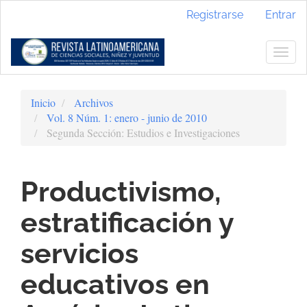
Navegación
Registrarse
Entrar
principal
Contenido
principal
Togg
Barra
navig
lateral
Inicio
Archivos
Vol. 8 Núm. 1: enero - junio de 2010
Segunda Sección: Estudios e Investigaciones
Productivismo,
estratificación y
servicios
educativos en