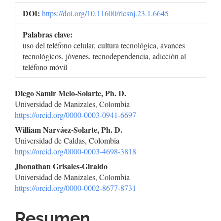
DOI:
https://doi.org/10.11600/rlcsnj.23.1.6645
Palabras clave:
uso del teléfono celular, cultura tecnológica, avances
tecnológicos, jóvenes, tecnodependencia, adicción al
teléfono móvil
Contenido
Diego Samir Melo-Solarte, Ph. D.
Universidad de Manizales, Colombia
principal
https://orcid.org/0000-0003-0941-6697
del
William Narváez-Solarte, Ph. D.
Universidad de Caldas, Colombia
artículo
https://orcid.org/0000-0003-4698-3818
Jhonathan Grisales-Giraldo
Universidad de Manizales, Colombia
https://orcid.org/0000-0002-8677-8731
Resumen