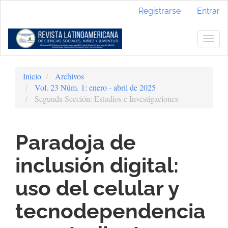
Navegación
Registrarse
Entrar
principal
Contenido
principal
Togg
Barra
navig
lateral
Inicio
Archivos
Vol. 23 Núm. 1: enero - abril de 2025
Segunda Sección: Estudios e Investigaciones
Paradoja de
inclusión digital:
uso del celular y
tecnodependencia