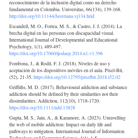
reconocimiento de la inclusión digital como un derecho
fundamental en Colombia. Universitas, 66(134), 139-168.
http://doi.org/10.11144/Javeriana.vj134.hrid
Escandell, M. O., Fortea, M. S., & Castro, J. J. (2014). La
brecha digital en las personas con discapacidad visual.
International Journal of Developmental and Educational
Psychology, 1(1), 489-497.
https://doi.org/10.17060/ijodaep.2014.n1.v1.396
Fombona, J., & Rodil, F. J. (2018). Niveles de uso y
aceptación de los dispositivos móviles en el aula. Pixel-Bit,
(52), 21-35.
https://doi.org/10.12795/pixelbit.2018.i52.02
Griffiths, M. D. (2017). Behavioural addiction and substance
addiction should be defined by their similarities not their
dissimilarities. Addiction, 112(10), 1718-1720.
https://doi.org/10.1111/add.13828
Gupta, M. S., Jain, A., & Karamore, A. (2023). Unravelling
the web of mobile addiction: Impact on daily life and
pathways to mitigation. International Journal of Information
Technology and Computer Science, 4(1), 1-5.