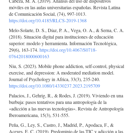
Cabeza, M. A. (2019). Análisis del uso de dispositivos
móviles en las aulas universitarias españolas. Revista Latina
de Comunicación Social, (74), 997-1013.
https://doi.org/10.4185/RLCS-2019-1368
Melo-Solarte, D. S., Díaz, P. A., Vega, O. A., & Serna, C. A.
(2018). Situación digital para instituciones de educación
superior: modelo y herramienta. Información Tecnológica,
29(6), 163-174.
https://doi.org/10.4067/S0718-
07642018000600163
Niu, S. (2023). Mobile phone addiction, self-control, physical
exercise, and depression: A moderated mediation model.
Journal of Psychology in Africa, 33(3), 235-240.
https://doi.org/10.1080/14330237.2023.2195709
Palacios, J., Gehrig, R., & Rodes, J. (2019). Viviendo en una
burbuja: pasos tentativos para una antropología de la
«adicción a las nuevas tecnologías». Revista de Antropología
Iberoamericana, 15(3), 531-555.
Peña, G., Ley, S., Castro, J., Madrid, P., Apodaca, F., &
Aceves, E. C. (2019). Predominio de las TIC y adicción a las