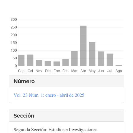
##plugins.themes.bootstrap3.displayStats.downloads##
Detalles
Número
del
Vol. 23 Núm. 1: enero - abril de 2025
artículo
Sección
Segunda Sección: Estudios e Investigaciones