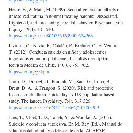
Hesse, E., & Main, M. (1999). Second-generation effects of
unresolved trauma in nonmal-treating parents: Dissociated,
frightened, and threatening parental behavior. Psychoanalytic
Inquiry, 19(4), 481-540.
https://doi.org/10.1080/07351699909534265
Inzunza, C., Navia, F., Catalán, P., Brehme, C., & Ventura,
T. (2012). Conducta suicida en niños y adolescentes
ingresados en un hospital general: análisis descriptivo.
Revista Médica de Chile, 140(6), 751-762.
https://doi.org/g8tqnn
Janiri, D., Doucet, G., Pompili, M., Sani, G., Luna, B.,
Brent, D. A., & Frangou, S. (2020). Risk and protective
factors for childhood suicidality: A US population-based
study. The lancet. Psychiatry, 7(4), 317-326.
https://doi.org/10.1016/S2215-0366(20)30049-3
Jans, T., Vloet, T. D., Taneli, Y., & Warnke, A. (2017).
Suicidio y conducta autolesiva. En M. Rey (Ed.), Manual de
salud mental infantil y adolescente de la IACAPAP.