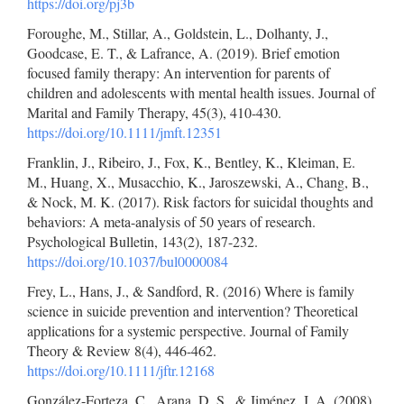
https://doi.org/pj3b
Foroughe, M., Stillar, A., Goldstein, L., Dolhanty, J.,
Goodcase, E. T., & Lafrance, A. (2019). Brief emotion
focused family therapy: An intervention for parents of
children and adolescents with mental health issues. Journal of
Marital and Family Therapy, 45(3), 410-430.
https://doi.org/10.1111/jmft.12351
Franklin, J., Ribeiro, J., Fox, K., Bentley, K., Kleiman, E.
M., Huang, X., Musacchio, K., Jaroszewski, A., Chang, B.,
& Nock, M. K. (2017). Risk factors for suicidal thoughts and
behaviors: A meta-analysis of 50 years of research.
Psychological Bulletin, 143(2), 187-232.
https://doi.org/10.1037/bul0000084
Frey, L., Hans, J., & Sandford, R. (2016) Where is family
science in suicide prevention and intervention? Theoretical
applications for a systemic perspective. Journal of Family
Theory & Review 8(4), 446-462.
https://doi.org/10.1111/jftr.12168
González-Forteza, C., Arana, D. S., & Jiménez, J. A. (2008).