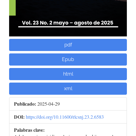
pdf
Epub
html
xml
Publicado:
2025-04-29
DOI:
https://doi.org/10.11600/rlcsnj.23.2.6583
Palabras clave: