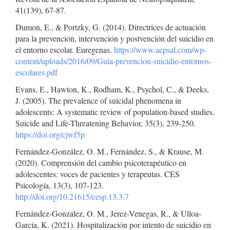
41(139), 67-87.
Dumon, E., & Portzky, G. (2014). Directrices de actuación
para la prevención, intervención y postvención del suicidio en
el entorno escolar. Euregenas.
https://www.aepsal.com/wp-
content/uploads/2016/09/Guia-prevencion-suicidio-entornos-
escolares.pdf
Evans, E., Hawton, K., Rodham, K., Psychol, C., & Deeks,
J. (2005). The prevalence of suicidal phenomena in
adolescents: A systematic review of population-based studies.
Suicide and Life-Threatening Behavior, 35(3), 239-250.
https://doi.org/cjwf5p
Fernández-González, O. M., Fernández, S., & Krause, M.
(2020). Comprensión del cambio psicoterapéutico en
adolescentes: voces de pacientes y terapeutas. CES
Psicología, 13(3), 107-123.
http://doi.org/10.21615/cesp.13.3.7
Fernández-González, O. M., Jerez-Venegas, R., & Ulloa-
García, K. (2021). Hospitalización por intento de suicidio en