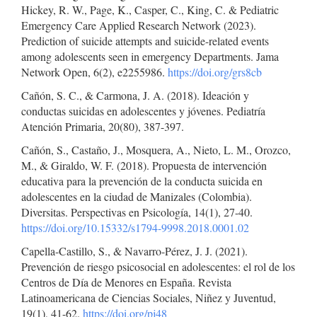
Hickey, R. W., Page, K., Casper, C., King, C. & Pediatric
Emergency Care Applied Research Network (2023).
Prediction of suicide attempts and suicide-related events
among adolescents seen in emergency Departments. Jama
Network Open, 6(2), e2255986.
https://doi.org/grs8cb
Cañón, S. C., & Carmona, J. A. (2018). Ideación y
conductas suicidas en adolescentes y jóvenes. Pediatría
Atención Primaria, 20(80), 387-397.
Cañón, S., Castaño, J., Mosquera, A., Nieto, L. M., Orozco,
M., & Giraldo, W. F. (2018). Propuesta de intervención
educativa para la prevención de la conducta suicida en
adolescentes en la ciudad de Manizales (Colombia).
Diversitas. Perspectivas en Psicología, 14(1), 27-40.
https://doi.org/10.15332/s1794-9998.2018.0001.02
Capella-Castillo, S., & Navarro-Pérez, J. J. (2021).
Prevención de riesgo psicosocial en adolescentes: el rol de los
Centros de Día de Menores en España. Revista
Latinoamericana de Ciencias Sociales, Niñez y Juventud,
19(1), 41-62.
https://doi.org/pj48