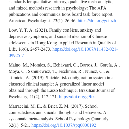
standards for qualitative primary, qualitative meta-analytic,
and mixed methods research in psychology: The APA
publications and communica-tions board task force report.
American Psychologist, 73(1), 26-46.
https://doi.org/gctpzh
Low, Y. T. A. (2021). Family con$icts, anxiety and
depressive symptoms, and suicidal ideation of Chinese
adolescents in Hong Kong. Applied Research in Quality of
Life, 16(6), 2457-2473.
https://doi.org/10.1007/s11482-021-
09925-7
Maino, M., Morales, S., Echávarri, O., Barros, J., García, A.,
Moya, C., Szmulewicz, T., Fischman, R., Núñez, C., &
Tomicic, A. (2019). Suicide risk con#guration system in a
clustered clinical sample: A generalized linear model
obtained through the Lasso technique. Brazilian Journal of
Psychiatry, 41(2), 112-121.
https://doi.org/g9ftzj
Marraccini, M. E., & Brier, Z. M. (2017). School
connectedness and suicidal thoughts and behaviors: A
systematic meta-analysis. School Psychology Quarterly,
32(1), 5-21.
https://doi.org/10.1037/spq0000192