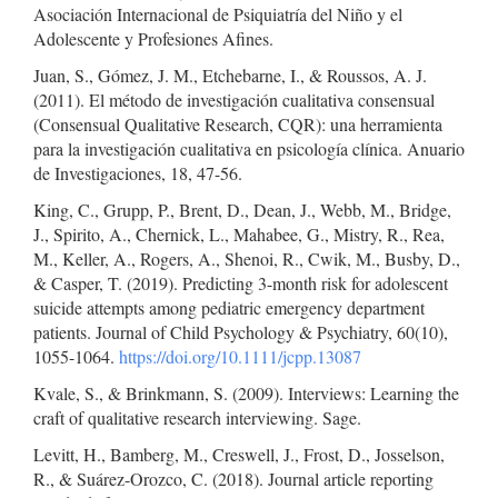
Asociación Internacional de Psiquiatría del Niño y el
Adolescente y Profesiones Afines.
Juan, S., Gómez, J. M., Etchebarne, I., & Roussos, A. J.
(2011). El método de investigación cualitativa consensual
(Consensual Qualitative Research, CQR): una herramienta
para la investigación cualitativa en psicología clínica. Anuario
de Investigaciones, 18, 47-56.
King, C., Grupp, P., Brent, D., Dean, J., Webb, M., Bridge,
J., Spirito, A., Chernick, L., Mahabee, G., Mistry, R., Rea,
M., Keller, A., Rogers, A., Shenoi, R., Cwik, M., Busby, D.,
& Casper, T. (2019). Predicting 3-month risk for adolescent
suicide attempts among pediatric emergency department
patients. Journal of Child Psychology & Psychiatry, 60(10),
1055-1064.
https://doi.org/10.1111/jcpp.13087
Kvale, S., & Brinkmann, S. (2009). Interviews: Learning the
craft of qualitative research interviewing. Sage.
Levitt, H., Bamberg, M., Creswell, J., Frost, D., Josselson,
R., & Suárez-Orozco, C. (2018). Journal article reporting