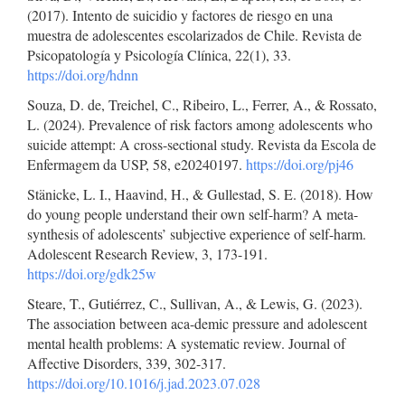
(2017). Intento de suicidio y factores de riesgo en una
muestra de adolescentes escolarizados de Chile. Revista de
Psicopatología y Psicología Clínica, 22(1), 33.
https://doi.org/hdnn
Souza, D. de, Treichel, C., Ribeiro, L., Ferrer, A., & Rossato,
L. (2024). Prevalence of risk factors among adolescents who
suicide attempt: A cross-sectional study. Revista da Escola de
Enfermagem da USP, 58, e20240197.
https://doi.org/pj46
Stänicke, L. I., Haavind, H., & Gullestad, S. E. (2018). How
do young people understand their own self-harm? A meta-
synthesis of adolescents’ subjective experience of self-harm.
Adolescent Research Review, 3, 173-191.
https://doi.org/gdk25w
Steare, T., Gutiérrez, C., Sullivan, A., & Lewis, G. (2023).
The association between aca-demic pressure and adolescent
mental health problems: A systematic review. Journal of
Affective Disorders, 339, 302-317.
https://doi.org/10.1016/j.jad.2023.07.028