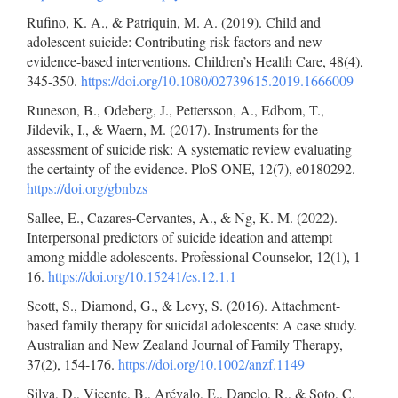
Rufino, K. A., & Patriquin, M. A. (2019). Child and
adolescent suicide: Contributing risk factors and new
evidence-based interventions. Children’s Health Care, 48(4),
345-350.
https://doi.org/10.1080/02739615.2019.1666009
Runeson, B., Odeberg, J., Pettersson, A., Edbom, T.,
Jildevik, I., & Waern, M. (2017). Instruments for the
assessment of suicide risk: A systematic review evaluating
the certainty of the evidence. PloS ONE, 12(7), e0180292.
https://doi.org/gbnbzs
Sallee, E., Cazares-Cervantes, A., & Ng, K. M. (2022).
Interpersonal predictors of suicide ideation and attempt
among middle adolescents. Professional Counselor, 12(1), 1-
16.
https://doi.org/10.15241/es.12.1.1
Scott, S., Diamond, G., & Levy, S. (2016). Attachment-
based family therapy for suicidal adolescents: A case study.
Australian and New Zealand Journal of Family Therapy,
37(2), 154-176.
https://doi.org/10.1002/anzf.1149
Silva, D., Vicente, B., Arévalo, E., Dapelo, R., & Soto, C.