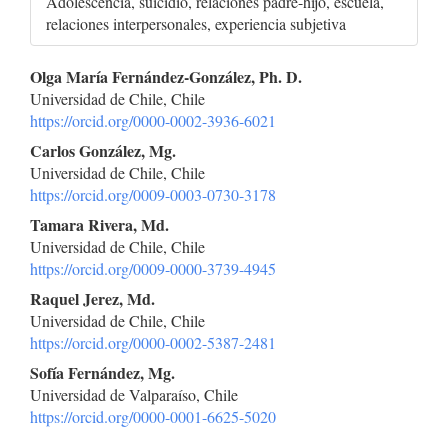
Adolescencia, suicidio, relaciones padre-hijo, escuela,
relaciones interpersonales, experiencia subjetiva
Contenido
Olga María Fernández-González, Ph. D.
Universidad de Chile, Chile
principal
https://orcid.org/0000-0002-3936-6021
del
Carlos González, Mg.
Universidad de Chile, Chile
artículo
https://orcid.org/0009-0003-0730-3178
Tamara Rivera, Md.
Universidad de Chile, Chile
https://orcid.org/0009-0000-3739-4945
Raquel Jerez, Md.
Universidad de Chile, Chile
https://orcid.org/0000-0002-5387-2481
Sofía Fernández, Mg.
Universidad de Valparaíso, Chile
https://orcid.org/0000-0001-6625-5020