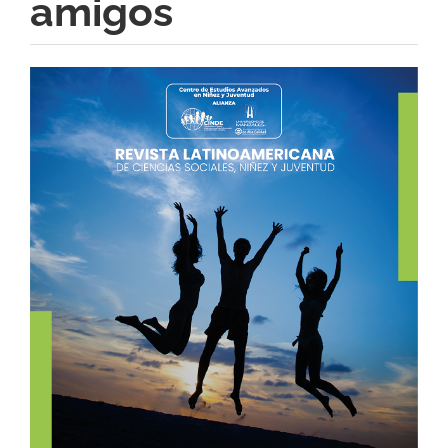
amigos
Barra
lateral
del
artículo