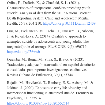
Orlins, E., DeBois, K., & Chat#eld, S. L. (2021).
Characteristics of interpersonal con$icts preceding youth
suicide: Analysis of data from the 2017 National Violent
Death Reporting System. Child and Adolescent Mental
Health, 26(3), 204-210.
https://doi.org/10.1111/camh.12439
Orri, M., Paduanello, M., Lachal, J., Falissard, B., Sibeoni,
J., & Revah-Levy, A. (2014). Qualitative approach to
attempted suicide by adolescents and young adults: The
(neglected) role of revenge. PLoS ONE, 9(5), e96716.
https://doi.org/f56wxb
Quemba, M., Bernal M., Silva, S., Bravo, A.(2023).
Traducción y adaptación transcultural en español de criterios
consolidados para reportar investigaciones cualitativas.
Revista Cubana de Enfermería, 39(1), e5744.
Rajalin, M., Hirvikoski, T., Renberg, E. S., Åsberg, M., &
Jokinen, J. (2020). Exposure to early life adversity and
interpersonal functioning in attempted suicide. Frontiers in
Psychiatry, 11, 552514.
https://doi.org/10.3389/fpsyt.2020.552514