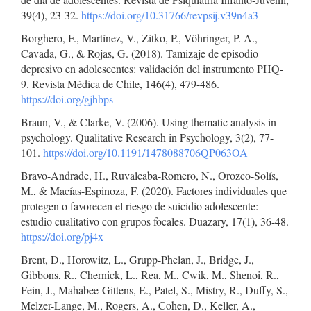
39(4), 23-32.
https://doi.org/10.31766/revpsij.v39n4a3
Borghero, F., Martínez, V., Zitko, P., Vöhringer, P. A.,
Cavada, G., & Rojas, G. (2018). Tamizaje de episodio
depresivo en adolescentes: validación del instrumento PHQ-
9. Revista Médica de Chile, 146(4), 479-486.
https://doi.org/gjhbps
Braun, V., & Clarke, V. (2006). Using thematic analysis in
psychology. Qualitative Research in Psychology, 3(2), 77-
101.
https://doi.org/10.1191/1478088706QP063OA
Bravo-Andrade, H., Ruvalcaba-Romero, N., Orozco-Solís,
M., & Macías-Espinoza, F. (2020). Factores individuales que
protegen o favorecen el riesgo de suicidio adolescente:
estudio cualitativo con grupos focales. Duazary, 17(1), 36-48.
https://doi.org/pj4x
Brent, D., Horowitz, L., Grupp-Phelan, J., Bridge, J.,
Gibbons, R., Chernick, L., Rea, M., Cwik, M., Shenoi, R.,
Fein, J., Mahabee-Gittens, E., Patel, S., Mistry, R., Duffy, S.,
Melzer-Lange, M., Rogers, A., Cohen, D., Keller, A.,