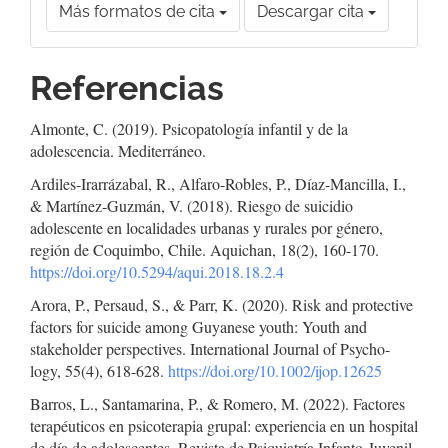
Más formatos de cita
Descargar cita
Referencias
Almonte, C. (2019). Psicopatología infantil y de la
adolescencia. Mediterráneo.
Ardiles-Irarrázabal, R., Alfaro-Robles, P., Díaz-Mancilla, I.,
& Martínez-Guzmán, V. (2018). Riesgo de suicidio
adolescente en localidades urbanas y rurales por género,
región de Coquimbo, Chile. Aquichan, 18(2), 160-170.
https://doi.org/10.5294/aqui.2018.18.2.4
Arora, P., Persaud, S., & Parr, K. (2020). Risk and protective
factors for suicide among Guyanese youth: Youth and
stakeholder perspectives. International Journal of Psycho-
logy, 55(4), 618-628.
https://doi.org/10.1002/ijop.12625
Barros, L., Santamarina, P., & Romero, M. (2022). Factores
terapéuticos en psicoterapia grupal: experiencia en un hospital
de día de adolescentes. Revista de Psiquiatría Infanto-Juvenil,