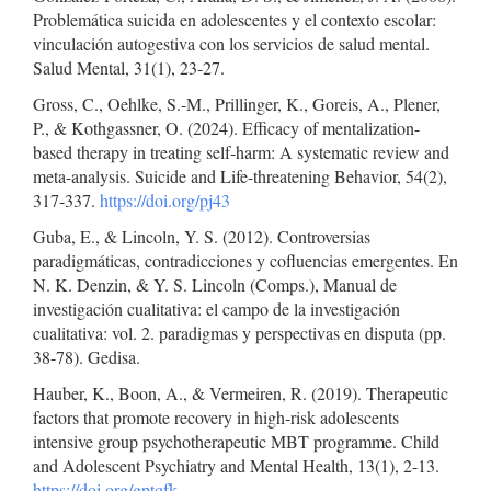
Problemática suicida en adolescentes y el contexto escolar:
vinculación autogestiva con los servicios de salud mental.
Salud Mental, 31(1), 23-27.
Gross, C., Oehlke, S.-M., Prillinger, K., Goreis, A., Plener,
P., & Kothgassner, O. (2024). Efficacy of mentalization-
based therapy in treating self-harm: A systematic review and
meta-analysis. Suicide and Life-threatening Behavior, 54(2),
317-337.
https://doi.org/pj43
Guba, E., & Lincoln, Y. S. (2012). Controversias
paradigmáticas, contradicciones y cofluencias emergentes. En
N. K. Denzin, & Y. S. Lincoln (Comps.), Manual de
investigación cualitativa: el campo de la investigación
cualitativa: vol. 2. paradigmas y perspectivas en disputa (pp.
38-78). Gedisa.
Hauber, K., Boon, A., & Vermeiren, R. (2019). Therapeutic
factors that promote recovery in high-risk adolescents
intensive group psychotherapeutic MBT programme. Child
and Adolescent Psychiatry and Mental Health, 13(1), 2-13.
https://doi.org/gptqfk