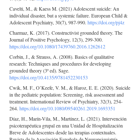
Cavelti, M., & Kaess M. (2021) Adolescent suicide: An
individual disaster, but a systemic failure. European Child &
Adolescent Psychiatry, 30(7), 987-990.
https://doi.org/pj4z
Charmaz, K. (2017). Constructivist grounded theory. The
Journal of Positive Psychology, 12(3), 299-300.
https://doi.org/10.1080/17439760.2016.1262612
Corbin, J., & Strauss, A. (2008). Basics of qualitative
research: Techniques and procedures for developing
grounded theory (3ª ed). Sage.
https://doi.org/10.4135/9781452230153
Cwik, M. F., O’Keefe, V. M., & Haroz, E. E. (2020). Suicide
in the pediatric population: Screening, risk assessment and
treatment. International Review of Psychiatry, 32(3), 254-
264.
https://doi.org/10.1080/09540261.2019.1693351
Díaz, H., Marín-Vila, M., Martínez, L. (2021). Intervención
psicoterapéutica grupal en una Unidad de Hospitalización
Breve de Adolescentes desde las terapias contextuales.
Revista de la Asociación Española de Neuropsiquiatría,