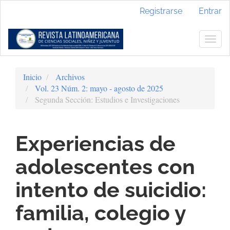
Navegación
Registrarse
Entrar
principal
Contenido
principal
Togg
Barra
navig
lateral
Inicio
Archivos
Vol. 23 Núm. 2: mayo - agosto de 2025
Segunda Sección: Estudios e Investigaciones
Experiencias de
adolescentes con
intento de suicidio:
familia, colegio y