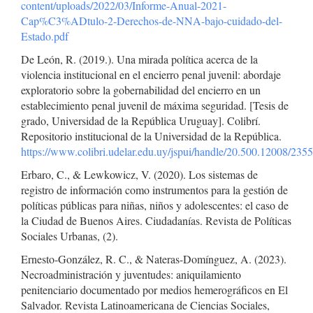
content/uploads/2022/03/Informe-Anual-2021-
Cap%C3%ADtulo-2-Derechos-de-NNA-bajo-cuidado-del-
Estado.pdf
De León, R. (2019.). Una mirada política acerca de la
violencia institucional en el encierro penal juvenil: abordaje
exploratorio sobre la gobernabilidad del encierro en un
establecimiento penal juvenil de máxima seguridad. [Tesis de
grado, Universidad de la República Uruguay]. Colibrí.
Repositorio institucional de la Universidad de la República.
https://www.colibri.udelar.edu.uy/jspui/handle/20.500.12008/235
Erbaro, C., & Lewkowicz, V. (2020). Los sistemas de
registro de información como instrumentos para la gestión de
políticas públicas para niñas, niños y adolescentes: el caso de
la Ciudad de Buenos Aires. Ciudadanías. Revista de Políticas
Sociales Urbanas, (2).
Ernesto-González, R. C., & Nateras-Domínguez, A. (2023).
Necroadministración y juventudes: aniquilamiento
penitenciario documentado por medios hemerográficos en El
Salvador. Revista Latinoamericana de Ciencias Sociales,