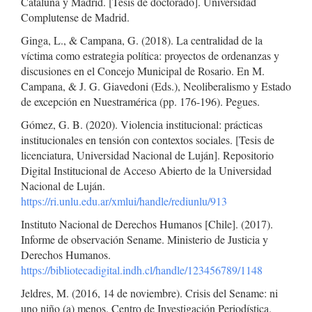
Cataluña y Madrid. [Tesis de doctorado]. Universidad
Complutense de Madrid.
Ginga, L., & Campana, G. (2018). La centralidad de la
víctima como estrategia política: proyectos de ordenanzas y
discusiones en el Concejo Municipal de Rosario. En M.
Campana, & J. G. Giavedoni (Eds.), Neoliberalismo y Estado
de excepción en Nuestramérica (pp. 176-196). Pegues.
Gómez, G. B. (2020). Violencia institucional: prácticas
institucionales en tensión con contextos sociales. [Tesis de
licenciatura, Universidad Nacional de Luján]. Repositorio
Digital Institucional de Acceso Abierto de la Universidad
Nacional de Luján.
https://ri.unlu.edu.ar/xmlui/handle/rediunlu/913
Instituto Nacional de Derechos Humanos [Chile]. (2017).
Informe de observación Sename. Ministerio de Justicia y
Derechos Humanos.
https://bibliotecadigital.indh.cl/handle/123456789/1148
Jeldres, M. (2016, 14 de noviembre). Crisis del Sename: ni
uno niño (a) menos. Centro de Investigación Periodística.