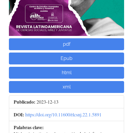
pdf
Epub
html
xml
Publicado:
2023-12-13
DOI:
https://doi.org/10.11600/rlcsnj.22.1.5891
Palabras clave: