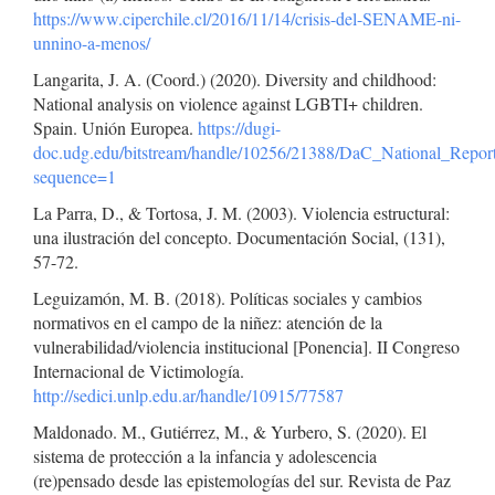
https://www.ciperchile.cl/2016/11/14/crisis-del-SENAME-ni-
unnino-a-menos/
Langarita, J. A. (Coord.) (2020). Diversity and childhood:
National analysis on violence against LGBTI+ children.
Spain. Unión Europea.
https://dugi-
doc.udg.edu/bitstream/handle/10256/21388/DaC_National_Repor
sequence=1
La Parra, D., & Tortosa, J. M. (2003). Violencia estructural:
una ilustración del concepto. Documentación Social, (131),
57-72.
Leguizamón, M. B. (2018). Políticas sociales y cambios
normativos en el campo de la niñez: atención de la
vulnerabilidad/violencia institucional [Ponencia]. II Congreso
Internacional de Victimología.
http://sedici.unlp.edu.ar/handle/10915/77587
Maldonado. M., Gutiérrez, M., & Yurbero, S. (2020). El
sistema de protección a la infancia y adolescencia
(re)pensado desde las epistemologías del sur. Revista de Paz