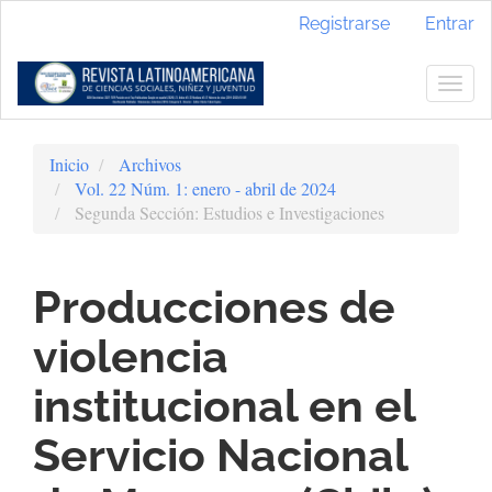
Navegación
Registrarse
Entrar
principal
Contenido
principal
Togg
Barra
navig
lateral
Inicio
Archivos
Vol. 22 Núm. 1: enero - abril de 2024
Segunda Sección: Estudios e Investigaciones
Producciones de
violencia
institucional en el
Servicio Nacional