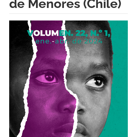
de Menores (Chile)
Barra
lateral
del
artículo