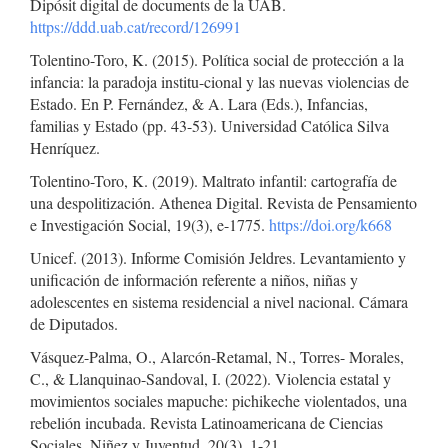
Dipósit digital de documents de la UAB.
https://ddd.uab.cat/record/126991
Tolentino-Toro, K. (2015). Política social de protección a la
infancia: la paradoja institu-cional y las nuevas violencias de
Estado. En P. Fernández, & A. Lara (Eds.), Infancias,
familias y Estado (pp. 43-53). Universidad Católica Silva
Henríquez.
Tolentino-Toro, K. (2019). Maltrato infantil: cartografía de
una despolitización. Athenea Digital. Revista de Pensamiento
e Investigación Social, 19(3), e-1775.
https://doi.org/k668
Unicef. (2013). Informe Comisión Jeldres. Levantamiento y
unificación de información referente a niños, niñas y
adolescentes en sistema residencial a nivel nacional. Cámara
de Diputados.
Vásquez-Palma, O., Alarcón-Retamal, N., Torres- Morales,
C., & Llanquinao-Sandoval, I. (2022). Violencia estatal y
movimientos sociales mapuche: pichikeche violentados, una
rebelión incubada. Revista Latinoamericana de Ciencias
Sociales, Niñez y Juventud, 20(3), 1-21.