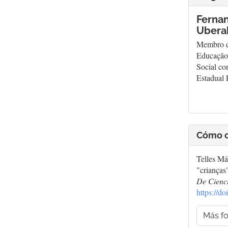
Ferna
Uberab
Membro d
Educação 
Social co
Estadual 
Cómo c
Telles Má
"crianças
De Cienci
https://d
Más fo