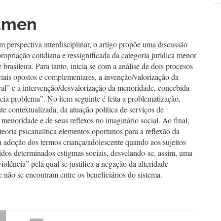
cipal
a
umen
culo
 perspectiva interdisciplinar, o artigo propõe uma discussão
propriação cotidiana e ressignificada da categoria jurídica menor
 brasileira. Para tanto, inicia se com a análise de dois procesos
ciais opostos e complementares, a invenção/valorização da
eal” e a intervenção/desvalorização da menoridade, concebida
ia problema”. No item seguinte é feita a problematização,
te contextualizada, da atuação política de serviços de
à menoridade e de seus reflexos no imaginário social. Ao final,
teoria psicanalítica elementos oportunos para a reflexão da
à adoção dos termos criança/adolescente quando aos sujeitos
ídos determinados estigmas sociais, desvelando-se, assim, uma
violência” pela qual se justifica a negação da alteridade
 não se encontram entre os beneficiários do sistema.
hemes.bootstrap3.displayStats.downloads##