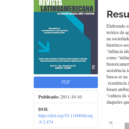
lateral
prin
del
del
Res
artículo
artí
Elaborado em
teórica da a
na sociedade
histórico-so
“infância id
como “infânc
historicamen
assistência 
busca-se na 
PDF
resistência 
foram atribu
“cultura da 
Publicado:
2011-10-10
daqueles que
DOI:
https://doi.org/10.11600/rlcsnj
##plugins.t
.9.2.474