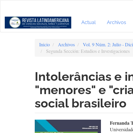
Navegación
principal
Contenido
principal
Actual
Archivos
Barra
lateral
Inicio
Archivos
Vol. 9 Núm. 2: Julio - Di
Segunda Sección: Estudios e Investigaciones
Intolerâncias e i
"menores" e "cri
social brasileiro
Barra
Cont
Fernanda T
Universidad