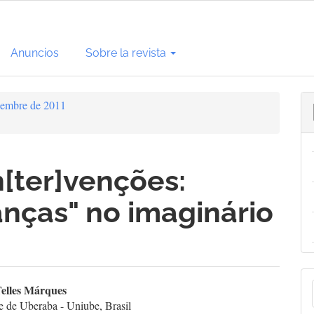
Anuncios
Sobre la revista
ciembre de 2011
n[ter]venções:
anças" no imaginário
E
enido
elles Márques
e de Uberaba - Uniube, Brasil