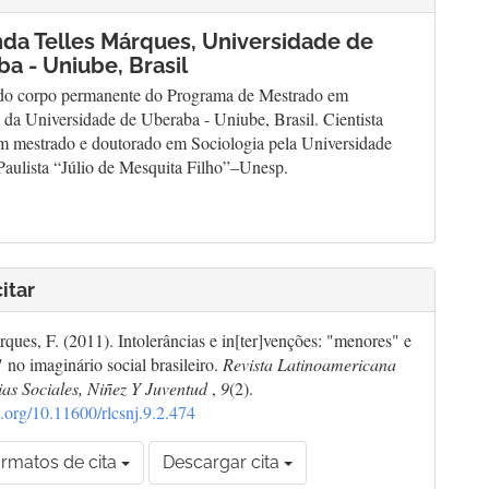
nda Telles Márques,
Universidade de
a - Uniube, Brasil
o corpo permanente do Programa de Mestrado em
da Universidade de Uberaba - Uniube, Brasil. Cientista
m mestrado e doutorado em Sociologia pela Universidade
Paulista “Júlio de Mesquita Filho”–Unesp.
itar
rques, F. (2011). Intolerâncias e in[ter]venções: "menores" e
" no imaginário social brasileiro.
Revista Latinoamericana
as Sociales, Niñez Y Juventud
,
9
(2).
oi.org/10.11600/rlcsnj.9.2.474
rmatos de cita
Descargar cita