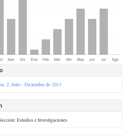
lles
o
m. 2: Julio - Diciembre de 2011
culo
n
ección: Estudios e Investigaciones