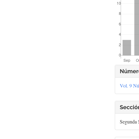
Deta
Númer
del
Vol. 9 Nú
artí
Secció
Segunda S