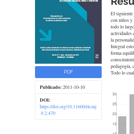
del
del
Res
artículo
artí
El siguiente
con niños y 
todo lo larg
actividades 
la personali
Integral est
forma equili
conocimiento
pedagogía, c
PDF
Todo lo cual
Publicado:
2011-10-10
##plugins.t
DOI:
https://doi.org/10.11600/rlcsnj
.9.2.470