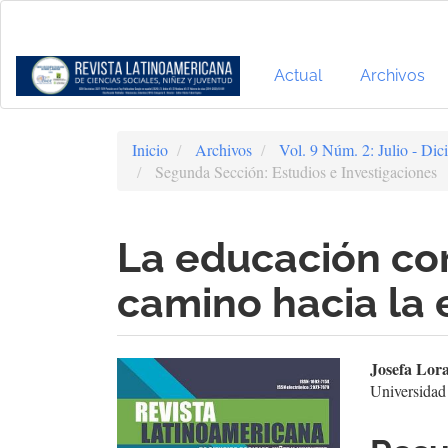
Navegación
principal
Contenido
principal
Actual
Archivos
Barra
lateral
Inicio
Archivos
Vol. 9 Núm. 2: Julio - Di
Segunda Sección: Estudios e Investigaciones
La educación co
camino hacia la 
Barra
Cont
Josefa Lor
Universidad
lateral
prin