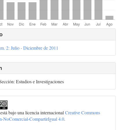
lles
o
m. 2: Julio - Diciembre de 2011
culo
n
ección: Estudios e Investigaciones
 está bajo una licencia internacional
Creative Commons
ón-NoComercial-CompartirIgual 4.0
.