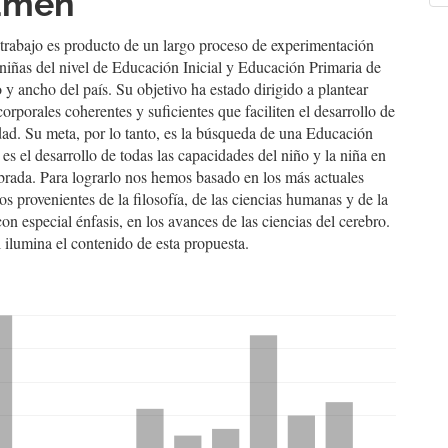
umen
a
culo
 trabajo es producto de un largo proceso de experimentación
niñas del nivel de Educación Inicial y Educación Primaria de
o y ancho del país. Su objetivo ha estado dirigido a plantear
corporales coherentes y suficientes que faciliten el desarrollo de
dad. Su meta, por lo tanto, es la búsqueda de una Educación
o es el desarrollo de todas las capacidades del niño y la niña en
brada. Para lograrlo nos hemos basado en los más actuales
s provenientes de la filosofía, de las ciencias humanas y de la
on especial énfasis, en los avances de las ciencias del cerebro.
 ilumina el contenido de esta propuesta.
hemes.bootstrap3.displayStats.downloads##