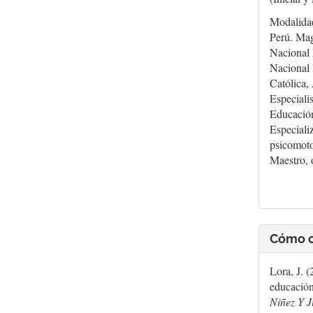
Modalidad
Perú. Mag
Nacional 
Nacional 
Católica,
Especiali
Educación
Especiali
psicomoto
Maestro, 
Cómo c
Lora, J. 
educación
Niñez Y 