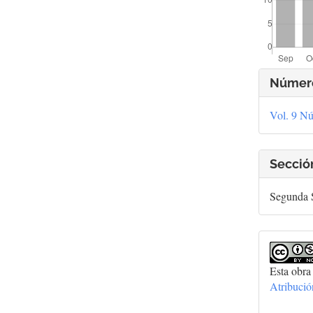
Deta
Númer
del
Vol. 9 Nú
artí
Secció
Segunda S
Esta obra
Atribuci