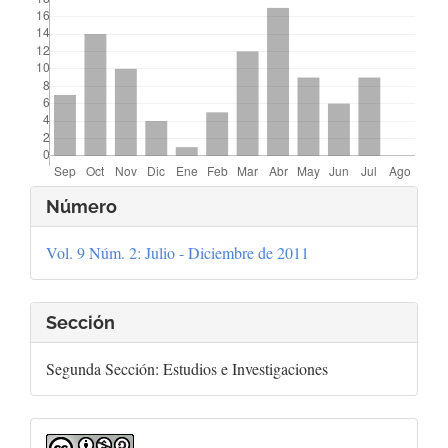
Detalles
Número
del
Vol. 9 Núm. 2: Julio - Diciembre de 2011
artículo
Sección
Segunda Sección: Estudios e Investigaciones