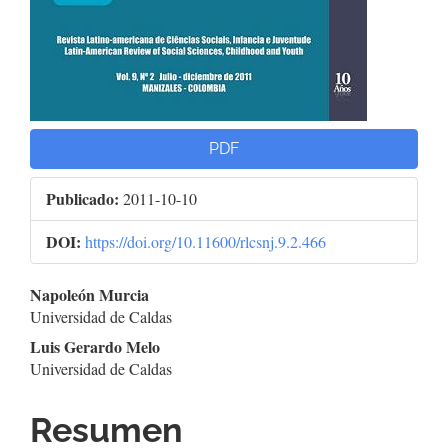
PDF
Publicado:
2011-10-10
DOI:
https://doi.org/10.11600/rlcsnj.9.2.466
Contenido
Napoleón Murcia
Universidad de Caldas
principal
Luis Gerardo Melo
del
Universidad de Caldas
artículo
Resumen