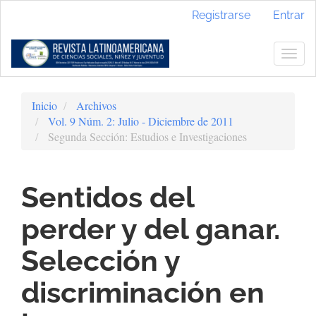
Navegación
Registrarse
Entrar
principal
Contenido
principal
Togg
Barra
navig
lateral
Inicio
Archivos
Vol. 9 Núm. 2: Julio - Diciembre de 2011
Segunda Sección: Estudios e Investigaciones
Sentidos del
perder y del ganar.
Selección y
discriminación en