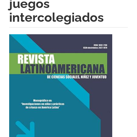
juegos
intercolegiados
Barra
lateral
del
artículo